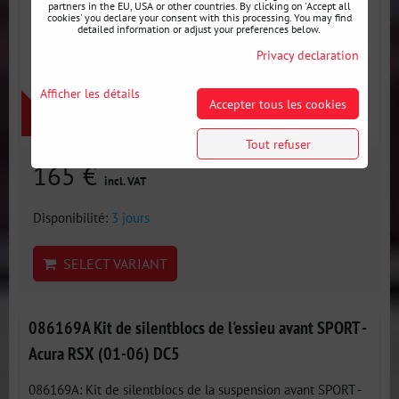
partners in the EU, USA or other countries. By clicking on 'Accept all
cookies' you declare your consent with this processing. You may find
detailed information or adjust your preferences below.
Privacy declaration
Afficher les détails
Accepter tous les cookies
Tout refuser
165 €
incl. VAT
Disponibilité:
3 jours
SELECT VARIANT
086169A Kit de silentblocs de l'essieu avant SPORT -
Acura RSX (01-06) DC5
086169A: Kit de silentblocs de la suspension avant SPORT -