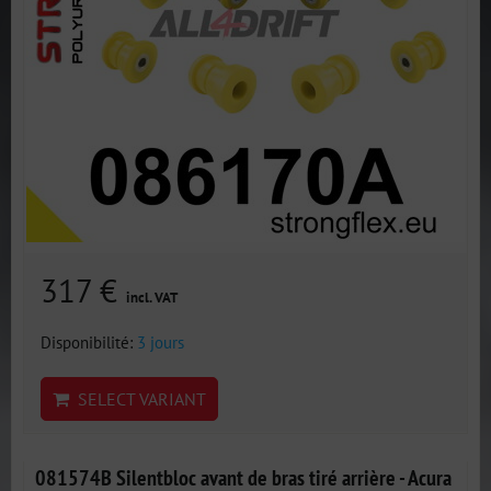
317 €
incl. VAT
Disponibilité:
3 jours
SELECT VARIANT
081574B Silentbloc avant de bras tiré arrière - Acura