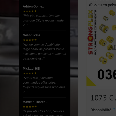
d'essieu en poly
Adrien Gomez
★★★★★
"Prix très corrects, livraison
plus que OK, je recommande
?..."
Noah Sicilia
★★★★★
"Au top comme d habitude,
large choix de produits tous d
excellente qualité et personnel
passionné et..."
Mickael Hill
★★★★★
"Super site, plusieurs
commandes effectuées,
toujours niquel sans problème
?..."
1073 €
Maxime Thoreau
★★★★★
Disponibilité:
3
"le prix était très bon, l'envoi a