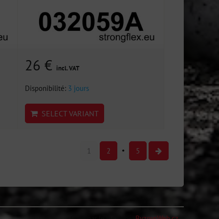
26 €
incl. VAT
Disponibilité:
3 jours
SELECT VARIANT
1
2
5
Créé par le système:
ByznysWeb.cz