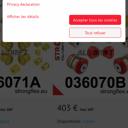
Privacy declaration
uréthane SPORT -...
Afficher les détails
Accepter tous les cookies
Tout refuser
403 €
incl. VAT
incl. VAT
 jours
Disponibilité:
3 jours