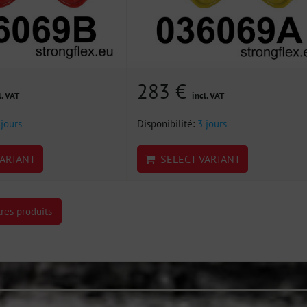
283 €
l. VAT
incl. VAT
 jours
Disponibilité:
3 jours
ARIANT
SELECT VARIANT
res produits