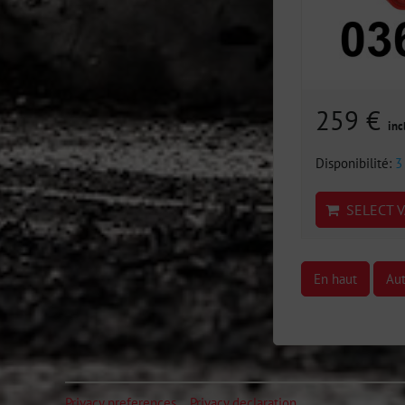
259 €
inc
Disponibilité:
3
SELECT V
En haut
Aut
Privacy preferences
Privacy declaration