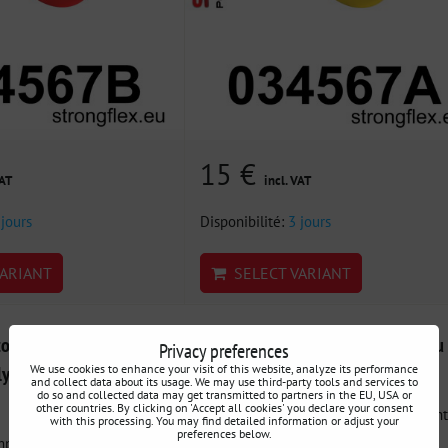
15 €
VAT
incl. VAT
 jours
Disponibilité:
3 jours
ARIANT
SELECT VARIANT
omplet de silentblocs
036070B Kit de silentblocs essieu
Privacy preferences
We use cookies to enhance your visit of this website, analyze its performance
olyuréthane SPORT BMW
avant BMW X5 / X6
and collect data about its usage. We may use third-party tools and services to
do so and collected data may get transmitted to partners in the EU, USA or
other countries. By clicking on 'Accept all cookies' you declare your consent
036070B Kit de silentblocs essieu avant
with this processing. You may find detailed information or adjust your
preferences below.
Kit pour restaurer la...
plet de silentblocs