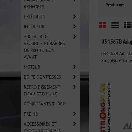
Producer:
RENFORTS
EXTÉRIEUR
INTÉRIEUR
Grid
List
Ta
ARCEAUX DE
034567B Adapt
SÉCURITÉ ET BARRES
DE PROTECTION
034567B Adaptat
AVANT
en polyuréthane 
MOTEUR
BOÎTE DE VITESSES
REFROIDISSEMENT
D'EAU ET D'HUILE
COMPOSANTS TURBO
FREINS
ACCESSOIRES ET
PRODUITS DÉRIVÉS