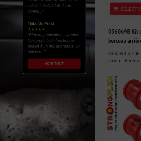
été très rapide. Je suis 100%
satisfait de All4drift. Je ne
SELECT V
connai..."
Thibo De Prest
★★★★★
036069B Kit d
"Rien de particulier à signaler.
berceau arriè
Des produits de très bonne
qualité à un prix abordable. Un
article n..."
036069B Kit de 
arrière - Renforce
VOIR TOUT