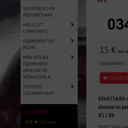
SILENTBLOCS EN
POLYURÉTHANE
HUILES ET
LUBRIFIANTS
ÉQUIPEMENT DU
15 €
PILOTE
incl. 
MON ATELIER -
Disponibilité:
3
ÉQUIPEMENT
D'ATELIER DE
RÉPARATION A
SELECT V
SYSTÈMES
D'ÉCHAPPEMENT
036071A Kit c
d'essieu en p
ALL4DRIFT
X5 / X6
4.9 ★
(182 avis)
036071A Kit com