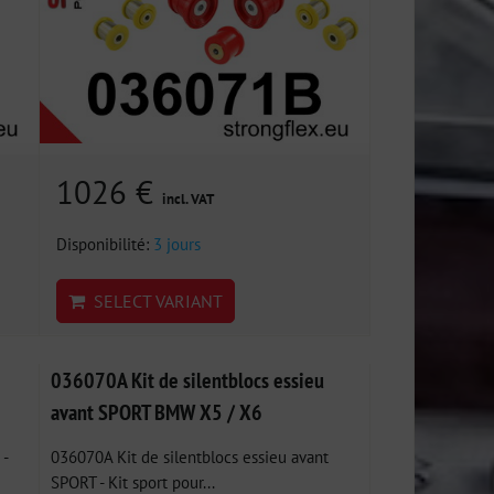
1026 €
incl. VAT
Disponibilité:
3 jours
SELECT VARIANT
036070A Kit de silentblocs essieu
avant SPORT BMW X5 / X6
 -
036070A Kit de silentblocs essieu avant
SPORT - Kit sport pour...