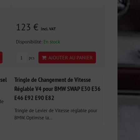
123 €
incl. VAT
Disponibilité:
En stock
AJOUTER AU PANIER
pcs
sel
Tringle de Changement de Vitesse
Réglable V4 pour BMW SWAP E30 E36
E46 E92 E90 E82
de
Tringle de Levier de Vitesse réglable pour
BMW. Optimise la...