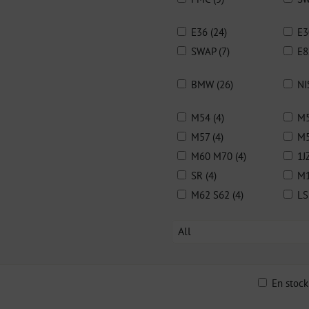
E36 (24)
E3
SWAP (7)
E8
BMW (26)
NI
M54 (4)
M5
M57 (4)
M5
M60 M70 (4)
1J
SR (4)
M1
M62 S62 (4)
LS
All
En stoc