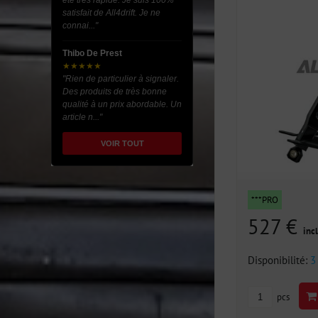
été très rapide. Je suis 100%
satisfait de All4drift. Je ne
connai..."
Thibo De Prest
★★★★★
"Rien de particulier à signaler.
Des produits de très bonne
qualité à un prix abordable. Un
article n..."
VOIR TOUT
***PRO
527 €
incl
Disponibilité:
3
pcs