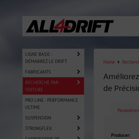
LIGNE BASIC -
DÉMARREZ LE DRIFT
Home
Recherch
FABRICANTS
Améliorez
RECHERCHE PAR
de Précis
VOITURE
PRO LINE - PERFORMANCE
ULTIME
Paramètre
SUSPENSION
STRONGFLEX
Producer:
CARROSSERIE DE