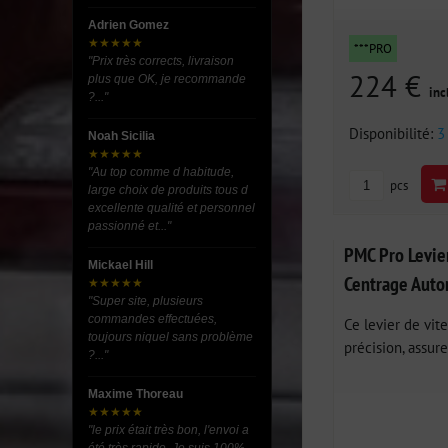
Adrien Gomez
★★★★★
***PRO
"Prix très corrects, livraison
224 €
plus que OK, je recommande
inc
?..."
Disponibilité:
3
Noah Sicilia
★★★★★
"Au top comme d habitude,
pcs
large choix de produits tous d
excellente qualité et personnel
passionné et..."
PMC Pro Levier
Mickael Hill
Centrage Aut
★★★★★
"Super site, plusieurs
commandes effectuées,
Ce levier de vit
toujours niquel sans problème
précision, assure
?..."
Maxime Thoreau
★★★★★
"le prix était très bon, l'envoi a