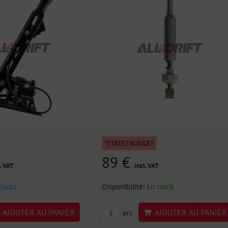
*STREET BUDGET
89 €
. VAT
incl. VAT
 jours
Disponibilité:
En stock
AJOUTER AU PANIER
AJOUTER AU PANIER
pcs