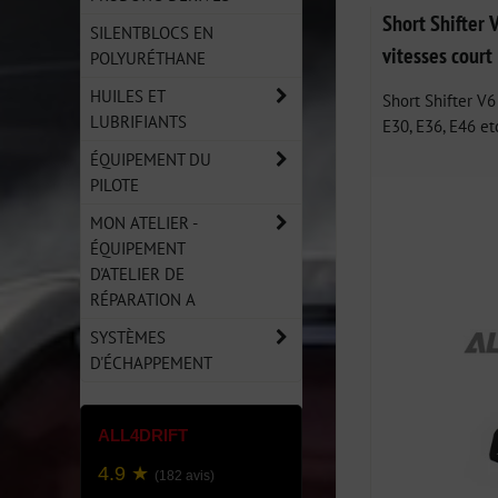
Grid
List
Ta
Short Shifter 
SILENTBLOCS EN
vitesses court
POLYURÉTHANE
HUILES ET
Short Shifter V
LUBRIFIANTS
E30, E36, E46 etc
ÉQUIPEMENT DU
PILOTE
MON ATELIER -
ÉQUIPEMENT
D'ATELIER DE
RÉPARATION A
SYSTÈMES
D'ÉCHAPPEMENT
ALL4DRIFT
4.9 ★
(182 avis)