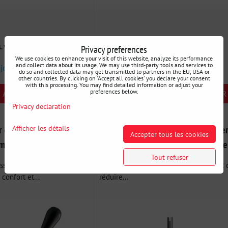
132 €
Privacy preferences
l. VAT
incl. VAT
We use cookies to enhance your visit of this website, analyze its performance
and collect data about its usage. We may use third-party tools and services to
 jours
Disponibilité:
1 semaine
do so and collected data may get transmitted to partners in the EU, USA or
other countries. By clicking on 'Accept all cookies' you declare your consent
with this processing. You may find detailed information or adjust your
preferences below.
AJOUTER AU PANIER
AJOUTER AU PANIER
pcs
Privacy declaration
Afficher les détails
 de Vitesse Court à
Levier de vitesse court BMW Univer
Accepter tous les cookies
omatique pour BMW
pour support et pommeau d'origine
Tout refuser
esse court, conçu avec
Levier de vitesse court dont le rôle est 
 confort et...
réduire...