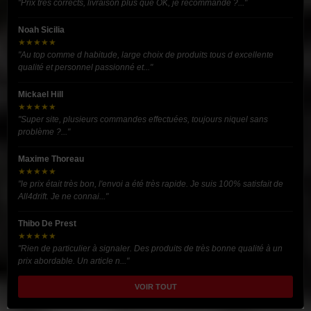
"Prix très corrects, livraison plus que OK, je recommande ?..."
Noah Sicilia
★★★★★
"Au top comme d habitude, large choix de produits tous d excellente
qualité et personnel passionné et..."
Mickael Hill
★★★★★
"Super site, plusieurs commandes effectuées, toujours niquel sans
problème ?..."
Maxime Thoreau
★★★★★
"le prix était très bon, l'envoi a été très rapide. Je suis 100% satisfait de
All4drift. Je ne connai..."
Thibo De Prest
★★★★★
"Rien de particulier à signaler. Des produits de très bonne qualité à un
prix abordable. Un article n..."
VOIR TOUT