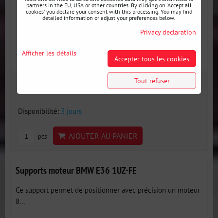
partners in the EU, USA or other countries. By clicking on 'Accept all
cookies' you declare your consent with this processing. You may find
detailed information or adjust your preferences below.
Privacy declaration
Afficher les détails
Accepter tous les cookies
Tout refuser
328 €
incl. VAT
Disponibilité:
3 jours
AJOUTER AU PANIER
pcs
Supports moteur BMW E36 1UZ-FE
Ce support permet de positionner avec précision un moteur
8...