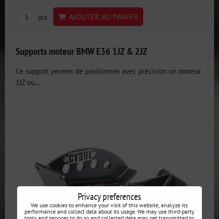
AJOUTER AU PANIER
pcs
Supports moteur BMW E36 1JZ & 2JZ
Ce support permet de positionner avec précision un moteur
1JZ ou...
Privacy preferences
We use cookies to enhance your visit of this website, analyze its
performance and collect data about its usage. We may use third-party
tools and services to do so and collected data may get transmitted to