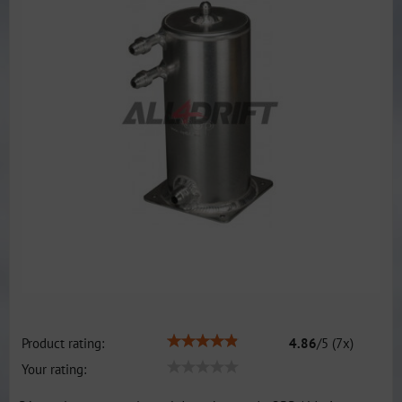
Product rating:
4.86
/
5
(
7
x)
Your rating: