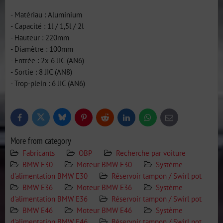
- Matériau : Aluminium
- Capacité : 1l / 1,5l / 2l
- Hauteur : 220mm
- Diamètre : 100mm
- Entrée : 2x 6 JIC (AN6)
- Sortie : 8 JIC (AN8)
- Trop-plein : 6 JIC (AN6)
Bluesky
Twitter
Facebook
Pinterest
Reddit
LinkedIn
WhatsApp
E-
mail
More from category
Fabricants
OBP
Recherche par voiture
BMW E30
Moteur BMW E30
Système
d'alimentation BMW E30
Réservoir tampon / Swirl pot
BMW E36
Moteur BMW E36
Système
d'alimentation BMW E36
Réservoir tampon / Swirl pot
BMW E46
Moteur BMW E46
Système
d'alimentation BMW E46
Réservoir tampon / Swirl pot