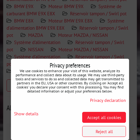
BMW E9X
Moteur BMW E9X
Système de
carburant BMW E9X E8X
Réservoir tampon / Swirl pot
BMW E8X
Moteur BMW E9X E8X
Système
d'alimentation BMW E9X E8X
Réservoir tampon / Swirl
pot
MAZDA
Moteur MAZDA / NISSAN
Système d'alimentation
Réservoir tampon / Swirl
pot
NISSAN
Moteur MAZDA / NISSAN
Système d'alimentation
Réservoir tampon / Swirl
pot
Moteur
Système d'alimentation
Privacy preferences
Réservoir tampon / Swirl pot
We use cookies to enhance your visit of this website, analyze its
performance and collect data about its usage. We may use third-party
tools and services to do so and collected data may get transmitted to
partners in the EU, USA or other countries. By clicking on 'Accept all
Previous product
cookies' you declare your consent with this processing. You may find
detailed information or adjust your preferences below.
Privacy declaration
Alternative products
Show details
Accept all cookies
Reject all