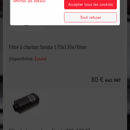
Afficher les détails
Accepter tous les cookies
Tout refuser
Filtre à charbon Simota 170x130x70mm
Disponibilité:
Épuisé
80 €
incl. VAT