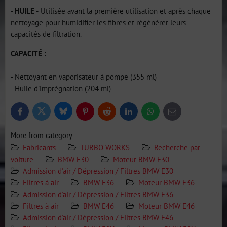
- HUILE -
Utilisée avant la première utilisation et après chaque
nettoyage pour humidifier les fibres et régénérer leurs
capacités de filtration.
CAPACITÉ :
- Nettoyant en vaporisateur à pompe (355 ml)
- Huile d'imprégnation (204 ml)
Bluesky
Twitter
Facebook
Pinterest
Reddit
LinkedIn
WhatsApp
E-
mail
More from category
Fabricants
TURBO WORKS
Recherche par
voiture
BMW E30
Moteur BMW E30
Admission d'air / Dépression / Filtres BMW E30
Filtres à air
BMW E36
Moteur BMW E36
Admission d'air / Dépression / Filtres BMW E36
Filtres à air
BMW E46
Moteur BMW E46
Admission d'air / Dépression / Filtres BMW E46