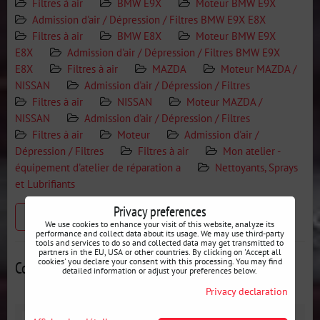
Filtres à air
BMW E9X
Moteur BMW E9X
Admission d'air / Dépression / Filtres BMW E9X E8X
Filtres à air
BMW E8X
Moteur BMW E9X
E8X
Admission d'air / Dépression / Filtres BMW E9X
E8X
Filtres à air
MAZDA
Moteur MAZDA /
NISSAN
Admission d'air / Dépression / Filtres
Filtres à air
NISSAN
Moteur MAZDA /
NISSAN
Admission d'air / Dépression / Filtres
Filtres à air
Moteur
Admission d'air /
Dépression / Filtres
Filtres à air
Mon atelier -
équipement d'atelier de réparation a
Nettoyants, Sprays
et Lubrifiants
Privacy preferences
Produit précédent
We use cookies to enhance your visit of this website, analyze its
performance and collect data about its usage. We may use third-party
tools and services to do so and collected data may get transmitted to
partners in the EU, USA or other countries. By clicking on 'Accept all
cookies' you declare your consent with this processing. You may find
Contributions alternatives
detailed information or adjust your preferences below.
Privacy declaration