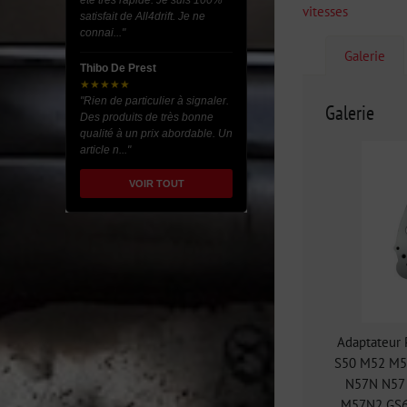
été très rapide. Je suis 100%
vitesses
satisfait de All4drift. Je ne
connai..."
Galerie
Thibo De Prest
★★★★★
"Rien de particulier à signaler.
Galerie
Des produits de très bonne
qualité à un prix abordable. Un
article n..."
VOIR TOUT
Adaptateur
S50 M52 M54
N57N N57 
M57N2 GS6