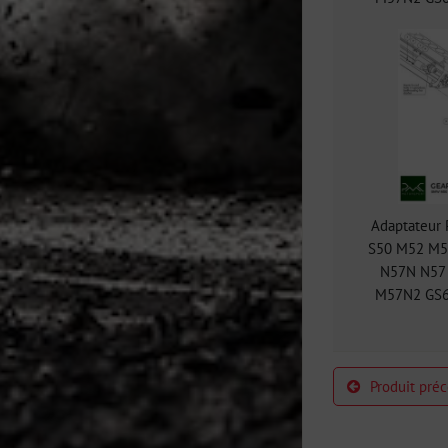
Adaptateur
S50 M52 M54
N57N N57 
M57N2 GS6
Produit pré