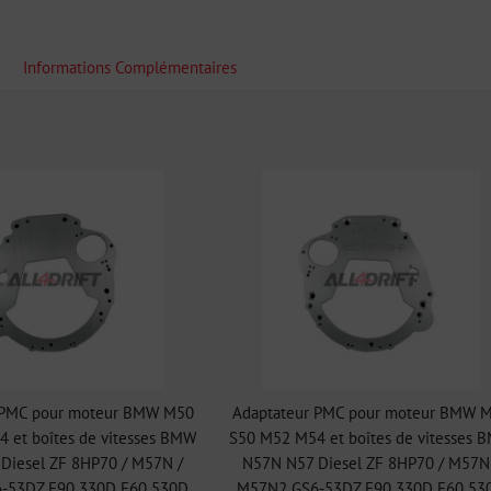
Informations Complémentaires
 PMC pour moteur BMW M50
Adaptateur PMC pour moteur BMW 
 et boîtes de vitesses BMW
S50 M52 M54 et boîtes de vitesses 
Diesel ZF 8HP70 / M57N /
N57N N57 Diesel ZF 8HP70 / M57N
-53DZ E90 330D E60 530D
M57N2 GS6-53DZ E90 330D E60 53