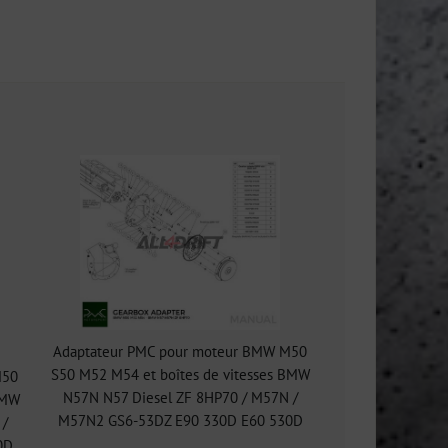
Adaptateur PMC pour moteur BMW M50
S50 M52 M54 et boîtes de vitesses BMW
M50
N57N N57 Diesel ZF 8HP70 / M57N /
BMW
M57N2 GS6-53DZ E90 330D E60 530D
 /
0D