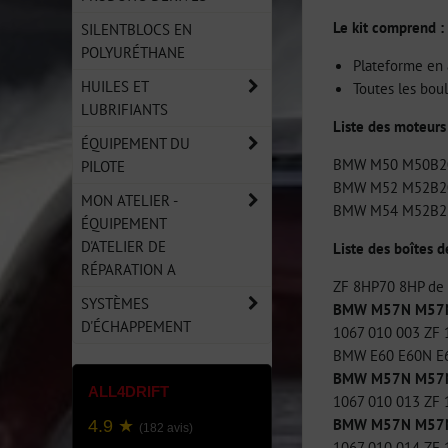
Le kit comprend :
SILENTBLOCS EN
POLYURÉTHANE
Plateforme en
HUILES ET
Toutes les boul
LUBRIFIANTS
Liste des moteurs 
ÉQUIPEMENT DU
BMW M50 M50B2
PILOTE
BMW M52 M52B2
MON ATELIER -
BMW M54 M52B2
ÉQUIPEMENT
D'ATELIER DE
Liste des boîtes d
RÉPARATION A
ZF 8HP70 8HP de
SYSTÈMES
BMW M57N M57N2
D'ÉCHAPPEMENT
1067 010 003 ZF
BMW E60 E60N E
BMW M57N M57N2
ALL4DRIFT
1067 010 013 ZF
BMW M57N M57N2
4.9 ★
(182 avis)
1067 010 014 ZF