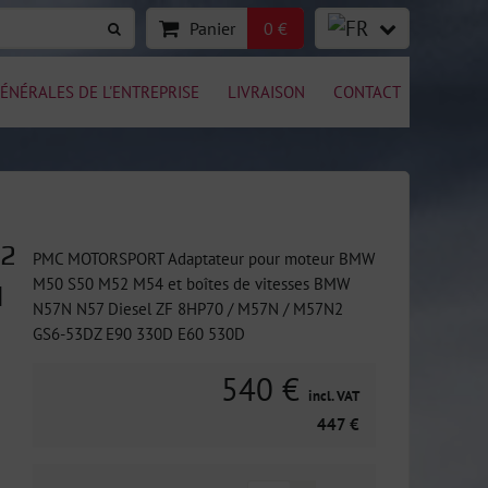
Panier
0 €
ÉNÉRALES DE L'ENTREPRISE
LIVRAISON
CONTACT
52
PMC MOTORSPORT Adaptateur pour moteur BMW
M50 S50 M52 M54 et boîtes de vitesses BMW
l
N57N N57 Diesel ZF 8HP70 / M57N / M57N2
GS6-53DZ E90 330D E60 530D
540 €
incl. VAT
447 €