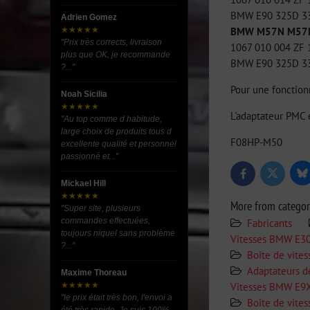
BMW E90 325D 33
Adrien Gomez
BMW M57N M57N2
★★★★★
"Prix très corrects, livraison
1067 010 004 ZF
plus que OK, je recommande
BMW E90 325D 33
?..."
Pour une fonction
Noah Sicilia
★★★★★
L'adaptateur PMC 
"Au top comme d habitude,
large choix de produits tous d
F08HP-M50
excellente qualité et personnel
passionné et..."
Bl
Twitter
Facebook
Mickael Hill
★★★★★
More from catego
"Super site, plusieurs
commandes effectuées,
Fabricants
toujours niquel sans problème
Vitesses BMW E3
?..."
Boîte de vite
Adaptateurs d
Maxime Thoreau
Vitesses BMW E9
★★★★★
"le prix était très bon, l'envoi a
Boîte de vite