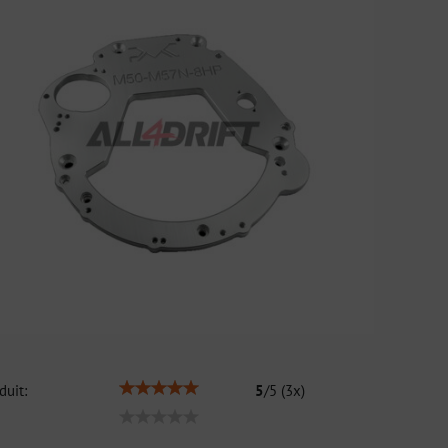
duit:
5
/
5
(
3
x)