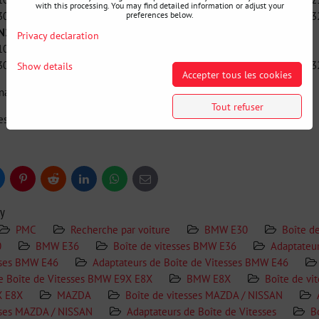
with this processing. You may find detailed information or adjust your
0D E90N 325D M57N2 E91 325D 330D E91N 325 M57N2 E92 / e93 
preferences below.
 23,00 753 9000 GS6-53DZ HGK (THGK) 6-stupňová
Privacy declaration
 1067 401 116 1067401116
0D E90N 325D M57N2 E91 325D 330D E91N 325 M57N2 E92 / e93 
Show details
Accepter tous les cookies
nalité parfaite, un volant moteur sur mesure est recommandé !!!
Tout refuser
est conçu, fabriqué et testé dans l'Union européenne.
uesky
Pinterest
Reddit
LinkedIn
WhatsApp
E-
mail
ry
PMC
Recherche par voiture
BMW E30
Boîte d
0
BMW E36
Boîte de vitesses BMW E36
Adaptateur
sses BMW E46
Adaptateurs de Boîte de Vitesses BMW E46
e Boîte de Vitesses BMW E9X E8X
BMW E8X
Boîte de v
X E8X
MAZDA
Boîte de vitesses MAZDA / NISSAN
sses MAZDA / NISSAN
Adaptateurs de Boîte de Vitesses
B