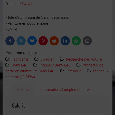
Producer:
Swagier
- Tôle d'aluminium de 1 mm d'épaisseur
- Peinture en poudre noire
- 0,9 kg
Bluesky
Twitter
Facebook
Pinterest
Reddit
LinkedIn
WhatsApp
E-
mail
More from category
Fabricants
Swagier
Recherche par voiture
BMW E46
Intérieur BMW E46
Panneaux de
porte en aluminium BMW E46
Intérieur
Panneaux
de porte / FIREWALL
Galerie
Informations Complémentaires
Galerie