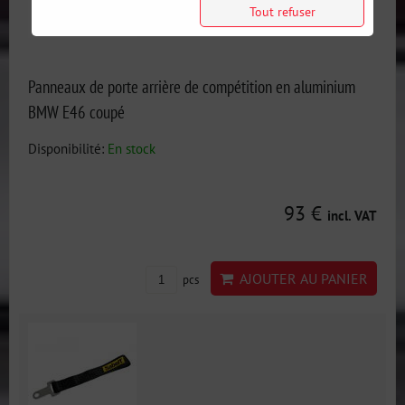
Tout refuser
Panneaux de porte arrière de compétition en aluminium
BMW E46 coupé
Disponibilité:
En stock
93 €
incl. VAT
AJOUTER AU PANIER
pcs