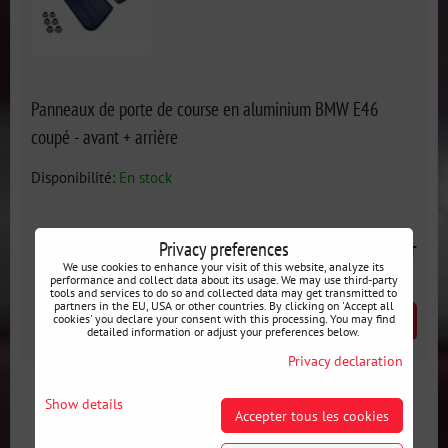
Panneaux de porte de course en aluminium BMW E46
coupé - avant + arrière
Disponibilité:
En stock
Privacy preferences
186 €
incl. VAT
We use cookies to enhance your visit of this website, analyze its
performance and collect data about its usage. We may use third-party
tools and services to do so and collected data may get transmitted to
partners in the EU, USA or other countries. By clicking on 'Accept all
cookies' you declare your consent with this processing. You may find
AJOUTER AU PANIER
pcs
detailed information or adjust your preferences below.
Privacy declaration
Show details
Accepter tous les cookies