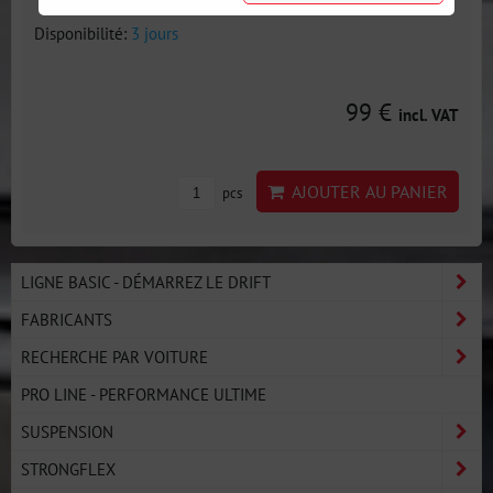
Disponibilité:
3 jours
99 €
incl. VAT
AJOUTER AU PANIER
pcs
LIGNE BASIC - DÉMARREZ LE DRIFT
FABRICANTS
RECHERCHE PAR VOITURE
PRO LINE - PERFORMANCE ULTIME
SUSPENSION
STRONGFLEX