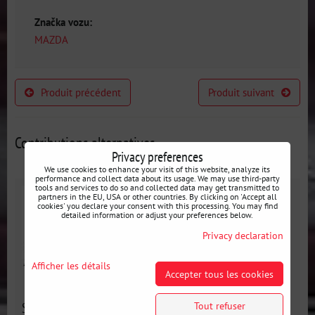
Značka vozu:
MAZDA
Produit précédent
Produit suivant
Contributions alternatives
Privacy preferences
We use cookies to enhance your visit of this website, analyze its
performance and collect data about its usage. We may use third-party
tools and services to do so and collected data may get transmitted to
partners in the EU, USA or other countries. By clicking on 'Accept all
cookies' you declare your consent with this processing. You may find
detailed information or adjust your preferences below.
Privacy declaration
Afficher les détails
Accepter tous les cookies
Support d'extincteur Mazda MX5 NC
Tout refuser