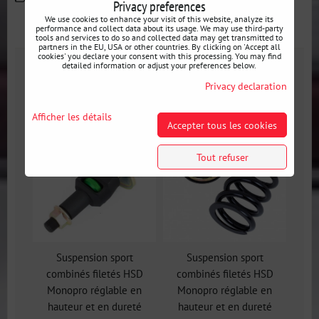
Privacy preferences
We use cookies to enhance your visit of this website, analyze its
performance and collect data about its usage. We may use third-party
Galerie
Informations Complémentaires
tools and services to do so and collected data may get transmitted to
partners in the EU, USA or other countries. By clicking on 'Accept all
cookies' you declare your consent with this processing. You may find
detailed information or adjust your preferences below.
Galerie
Privacy declaration
Afficher les détails
Accepter tous les cookies
Tout refuser
Suspension sport
Suspension sport
combinés filetés HSD
combinés filetés HSD
Monopro réglable en
Monopro réglable en
hauteur et en dureté
hauteur et en dureté