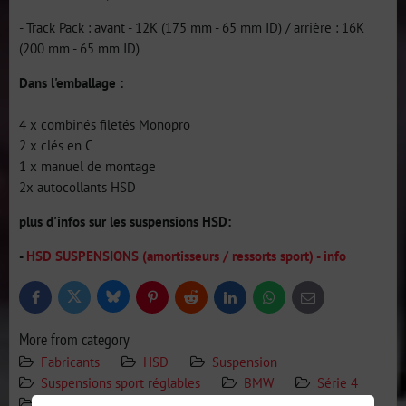
- Track Pack : avant - 12K (175 mm - 65 mm ID) / arrière : 16K
(200 mm - 65 mm ID)
Dans l'emballage :
4 x combinés filetés Monopro
2 x clés en C
1 x manuel de montage
2x autocollants HSD
plus d'infos sur les suspensions HSD:
-
HSD SUSPENSIONS (amortisseurs / ressorts sport) - info
Bluesky
Twitter
Facebook
Pinterest
Reddit
LinkedIn
WhatsApp
E-
mail
More from category
Fabricants
HSD
Suspension
Suspensions sport réglables
BMW
Série 4
F82