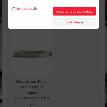
Galerie
Informations Complémentaires
Afficher les détails
Accepter tous les cookies
Galerie
Tout refuser
Refroidisseur d'huile
Performance, 25
rangées,
260x195x50mm AN10
argent