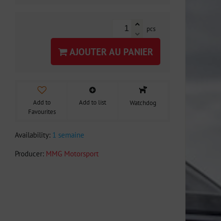
pcs
AJOUTER AU PANIER
Add to
Add to list
Watchdog
Favourites
Availability:
1 semaine
Producer:
MMG Motorsport