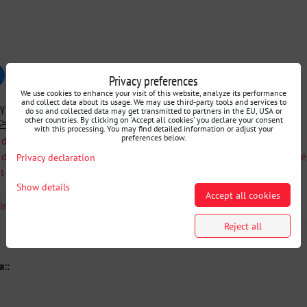
Privacy preferences
uesky
Pinterest
Reddit
LinkedIn
WhatsApp
E-
mail
We use cookies to enhance your visit of this website, analyze its performance
and collect data about its usage. We may use third-party tools and services to
ry
do so and collected data may get transmitted to partners in the EU, USA or
other countries. By clicking on 'Accept all cookies' you declare your consent
MMG Motorsport
Recherche par voiture
BMW E9X
with this processing. You may find detailed information or adjust your
preferences below.
 de protection avant et points de levage BMW
BMW E8X
 de protection avant tubulaires et Points de
Arceaux de sécurité
Privacy declaration
t Points de levage
Show details
Accept all cookies
 information
Reject all
a::