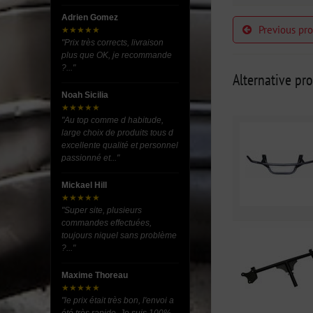
Adrien Gomez
Previous pr
★★★★★
"Prix très corrects, livraison
plus que OK, je recommande
?..."
Alternative pr
Noah Sicilia
★★★★★
"Au top comme d habitude,
large choix de produits tous d
excellente qualité et personnel
passionné et..."
Mickael Hill
★★★★★
"Super site, plusieurs
commandes effectuées,
toujours niquel sans problème
?..."
Maxime Thoreau
★★★★★
"le prix était très bon, l'envoi a