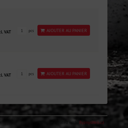
AJOUTER AU PANIER
pcs
cl. VAT
AJOUTER AU PANIER
pcs
cl. VAT
Website created with:
ByznysWeb.cz