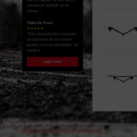
été très rapide. Je suis 100%
satisfait de All4drift. Je ne
connai..."
Thibo De Prest
★★★★★
"Rien de particulier à signaler.
Des produits de très bonne
qualité à un prix abordable. Un
article n..."
VOIR TOUT
Privacy preferences
Privacy declaration