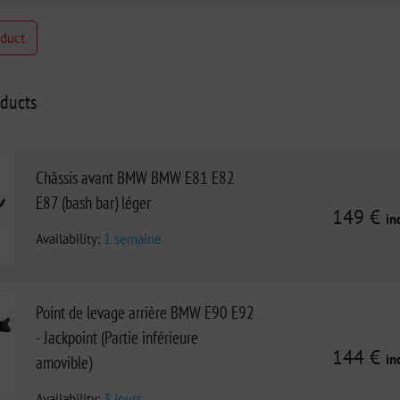
oduct
oducts
Châssis avant BMW BMW E81 E82
E87 (bash bar) léger
149 €
in
Availability:
1 semaine
Point de levage arrière BMW E90 E92
- Jackpoint (Partie inférieure
144 €
in
amovible)
Availability:
3 jours