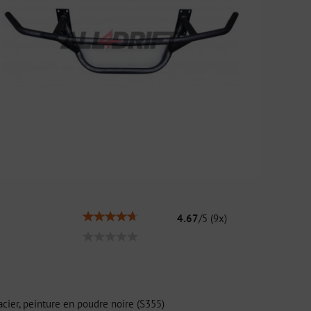
4.67
/
5
(
9
x)
acier, peinture en poudre noire (S355)