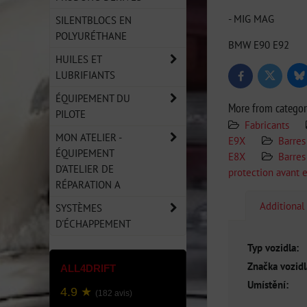
- MIG MAG
SILENTBLOCS EN
POLYURÉTHANE
BMW E90 E92
HUILES ET
LUBRIFIANTS
Bl
Twitter
Facebook
ÉQUIPEMENT DU
More from catego
PILOTE
Fabricants
MON ATELIER -
E9X
Barres
ÉQUIPEMENT
E8X
Barres
D'ATELIER DE
protection avant e
RÉPARATION A
Additional
SYSTÈMES
D'ÉCHAPPEMENT
Typ vozidla:
Značka vozidl
ALL4DRIFT
Umístění:
4.9 ★
(182 avis)