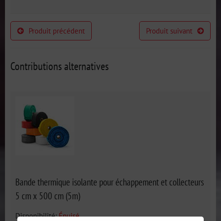
Produit précédent
Produit suivant
Contributions alternatives
Bande thermique isolante pour échappement et collecteurs
5 cm x 500 cm (5m)
Disponibilité:
Épuisé