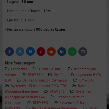
- Largeur -
50 mm
- Longueur de la bande -
10m
- Épaisseur -
1 mm
- Résistance jusqu'à
8
00
degrés Celsius
Bluesky
Twitter
Facebook
Pinterest
Reddit
LinkedIn
WhatsApp
E-
mail
More from category
Fabricants
TURBO WORKS
Recherche par
voiture
BMW E30
Système d'Échappement BMW
E30
Bandes d'isolation thermique
BMW E36
Systèmes d'Échappement BMW E36
Bandes
d'isolation thermique
BMW E46
Systèmes
d'Échappement BMW E46
Bandes d'isolation
thermique
BMW E9X
Système d'Échappement
BMW E9X
Bandes d'isolation thermique
BMW