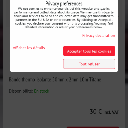
Privacy preferences
We use cookies to enhance your visit of this website, analyze its
performance and collect data about its usage. We may use third-party
28 €
tools and services to do so and collected data may get transmitted to
incl. VAT
partners in the EU, USA or other countries. By clicking on 'Accept all
cookies' you declare your consent with this processing. You may find
detailed information or adjust your preferences below.
Privacy declaration
Afficher les détails
Accepter tous les cookies
Tout refuser
Bande thermo-isolante 50mm x 2mm 10m Titane
Disponibilité:
En stock
30 €
incl. VAT