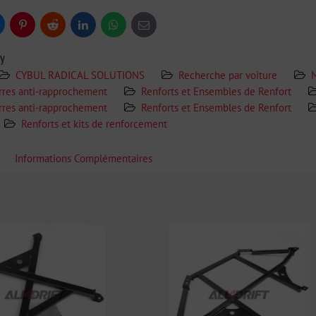
uesky
Pinterest
Reddit
LinkedIn
WhatsApp
E-
mail
ry
CYBUL RADICAL SOLUTIONS
Recherche par voiture
rres anti-rapprochement
Renforts et Ensembles de Renfort
rres anti-rapprochement
Renforts et Ensembles de Renfort
Renforts et kits de renforcement
Informations Complémentaires