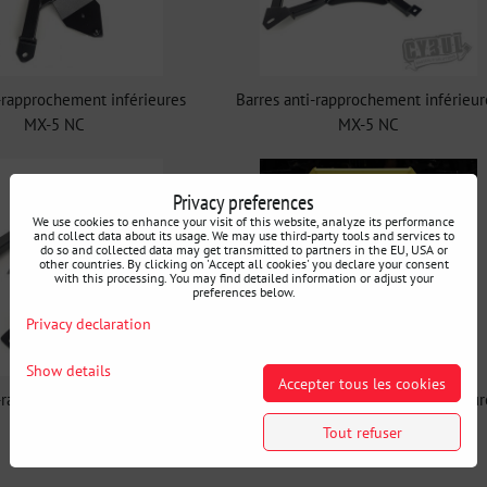
i-rapprochement inférieures
Barres anti-rapprochement inférieur
MX-5 NC
MX-5 NC
Privacy preferences
We use cookies to enhance your visit of this website, analyze its performance
and collect data about its usage. We may use third-party tools and services to
do so and collected data may get transmitted to partners in the EU, USA or
other countries. By clicking on 'Accept all cookies' you declare your consent
with this processing. You may find detailed information or adjust your
preferences below.
Privacy declaration
Show details
Accepter tous les cookies
i-rapprochement inférieures
Barres anti-rapprochement inférieur
MX-5 NC
MX-5 NC
Tout refuser