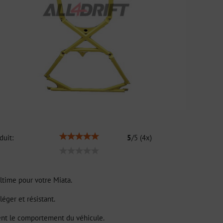
duit:
5
/
5
(
4
x)
ultime pour votre Miata.
léger et résistant.
nt le comportement du véhicule.