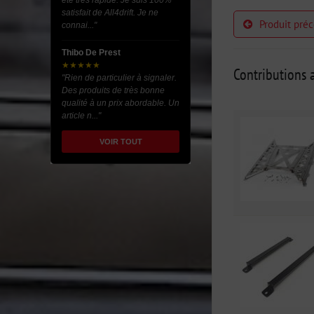
été très rapide. Je suis 100%
satisfait de All4drift. Je ne
Produit pré
connai..."
Thibo De Prest
★★★★★
Contributions a
"Rien de particulier à signaler.
Des produits de très bonne
qualité à un prix abordable. Un
article n..."
VOIR TOUT