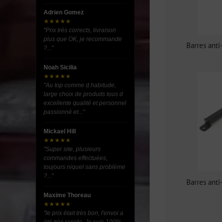
Adrien Gomez
★★★★★
"Prix très corrects, livraison
plus que OK, je recommande
Barres ant
?..."
Noah Sicilia
★★★★★
"Au top comme d habitude,
large choix de produits tous d
excellente qualité et personnel
passionné et..."
Mickael Hill
★★★★★
"Super site, plusieurs
commandes effectuées,
toujours niquel sans problème
?..."
Barres ant
Maxime Thoreau
★★★★★
"le prix était très bon, l'envoi a