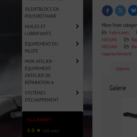
SILENTBLOCS EN
Bl
Twitter
Facebook
POLYURÉTHANE
More from catego
HUILES ET
Fabricants
LUBRIFIANTS
NISSAN
Ba
ÉQUIPEMENT DU
NISSAN
Ba
PILOTE
rapprochement
MON ATELIER -
ÉQUIPEMENT
Galerie
D'ATELIER DE
RÉPARATION A
Galerie
SYSTÈMES
D'ÉCHAPPEMENT
ALL4DRIFT
4.9 ★
(182 avis)