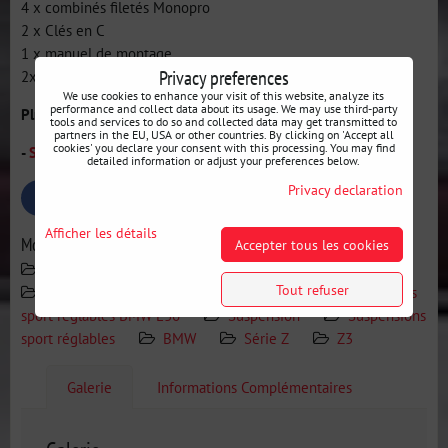
4 x combinés filetés Monopro
2 x Clés en C
1 x manuel de montage
Privacy preferences
2x autocollants HSD
We use cookies to enhance your visit of this website, analyze its
performance and collect data about its usage. We may use third-party
Plus d'informations sur les suspensions HSD :
tools and services to do so and collected data may get transmitted to
partners in the EU, USA or other countries. By clicking on 'Accept all
cookies' you declare your consent with this processing. You may find
-
Suspensions HSD (amortisseurs / ressorts sport) - info
detailed information or adjust your preferences below.
Privacy declaration
Bluesky
Twitter
Facebook
Pinterest
Reddit
LinkedIn
WhatsApp
E-
mail
Afficher les détails
More from category
Accepter tous les cookies
Fabricants
HSD
Recherche par voiture
Tout refuser
BMW E36
Suspension BMW E36
Suspensions
sport réglables BMW E36
Suspension
Suspensions
sport réglables
BMW
Série Z
Z3
Galerie
Informations Complémentaires