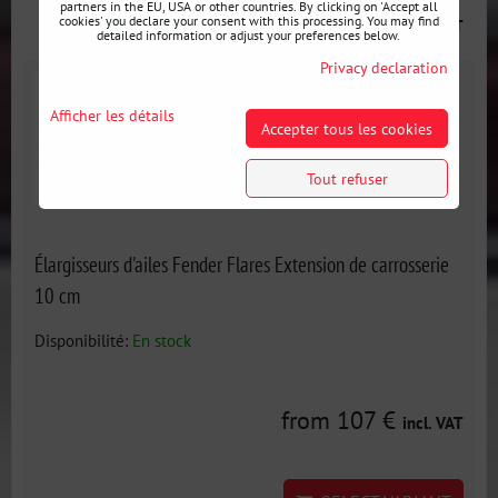
partners in the EU, USA or other countries. By clicking on 'Accept all
from 82 €
cookies' you declare your consent with this processing. You may find
incl. VAT
detailed information or adjust your preferences below.
Privacy declaration
Afficher les détails
Accepter tous les cookies
Tout refuser
Élargisseurs d'ailes Fender Flares Extension de carrosserie
10 cm
Disponibilité:
En stock
from 107 €
incl. VAT