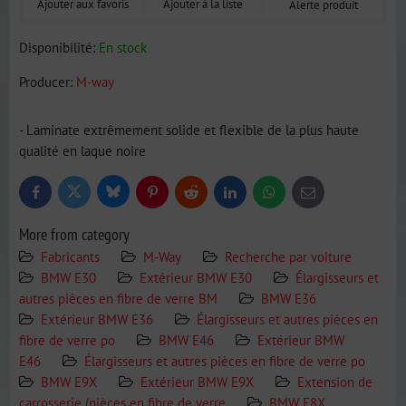
Ajouter aux favoris
Ajouter à la liste
Alerte produit
Disponibilité:
En stock
Producer:
M-way
- Laminate extrêmement solide et flexible de la plus haute
qualité en laque noire
Bluesky
Twitter
Facebook
Pinterest
Reddit
LinkedIn
WhatsApp
E-
mail
More from category
Fabricants
M-Way
Recherche par voiture
BMW E30
Extérieur BMW E30
Élargisseurs et
autres pièces en fibre de verre BM
BMW E36
Extérieur BMW E36
Élargisseurs et autres pièces en
fibre de verre po
BMW E46
Extérieur BMW
E46
Élargisseurs et autres pièces en fibre de verre po
BMW E9X
Extérieur BMW E9X
Extension de
carrosserie (pièces en fibre de verre
BMW E8X