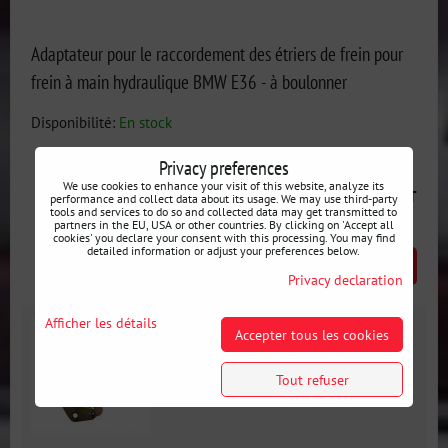
Adaptateur pour le raccordement des étriers de frein pour
frein à main hydraulique BMW E36 - à boulonner
Disponibilité:
En stock
Privacy preferences
We use cookies to enhance your visit of this website, analyze its
109 €
incl. VAT
performance and collect data about its usage. We may use third-party
tools and services to do so and collected data may get transmitted to
partners in the EU, USA or other countries. By clicking on 'Accept all
cookies' you declare your consent with this processing. You may find
detailed information or adjust your preferences below.
AJOUTER AU PANIER
pcs
Privacy declaration
Afficher les détails
Accepter tous les cookies
Tout refuser