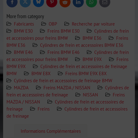
Bluesky
Twitter
Facebook
Pinterest
Reddit
LinkedIn
WhatsApp
E-
mail
More from category
Fabricants
OBP
Recherche par voiture
BMW E30
Freins BMW E30
Cylindres de frein
et accessoires pour freins BMW
BMW E36
Freins
BMW E36
Cylindres de frein et accessoires BMW E36
BMW E46
Freins BMW E46
Cylindres de frein
et accessoires pour freins BMW
BMW E9X
Freins
BMW E9X
Cylindres de frein et accessoires de freinage
BMW
BMW E8X
Freins BMW E9X E8X
Cylindres de frein et accessoires de freinage BMW
MAZDA
Freins MAZDA / NISSAN
Cylindres de
frein et accessoires de freinage
NISSAN
Freins
MAZDA / NISSAN
Cylindres de frein et accessoires de
freinage
Freins
Cylindres de frein et accessoires
de freinage
Informations Complémentaires