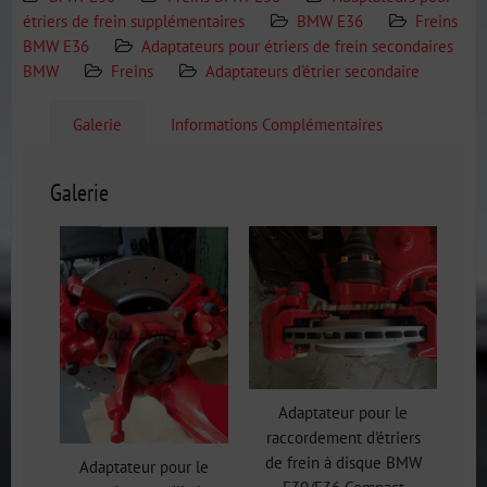
étriers de frein supplémentaires
BMW E36
Freins
BMW E36
Adaptateurs pour étriers de frein secondaires
BMW
Freins
Adaptateurs d'étrier secondaire
Galerie
Informations Complémentaires
Galerie
Adaptateur pour le
raccordement d'étriers
de frein à disque BMW
Adaptateur pour le