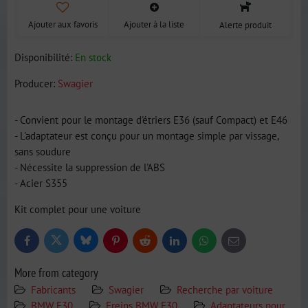
Ajouter aux favoris
Ajouter à la liste
Alerte produit
Disponibilité:
En stock
Producer:
Swagier
- Convient pour le montage d'étriers E36 (sauf Compact) et E46
- L'adaptateur est conçu pour un montage simple par vissage,
sans soudure
- Nécessite la suppression de l'ABS
- Acier S355
Kit complet pour une voiture
Bluesky
Twitter
Facebook
Pinterest
Reddit
LinkedIn
WhatsApp
E-
mail
More from category
Fabricants
Swagier
Recherche par voiture
BMW E30
Freins BMW E30
Adaptateurs pour