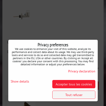
Cylindre de frein OBP .625 avec réservoir intégré
Privacy preferences
We use cookies to enhance your visit of this website, analyze its
Disponibilité:
En stock
performance and collect data about its usage. We may use third-party
tools and services to do so and collected data may get transmitted to
partners in the EU, USA or other countries. By clicking on 'Accept all
cookies' you declare your consent with this processing. You may find
detailed information or adjust your preferences below.
67 €
incl. VAT
Privacy declaration
Show details
Accepter tous les cookies
AJOUTER AU PANIER
pcs
Tout refuser