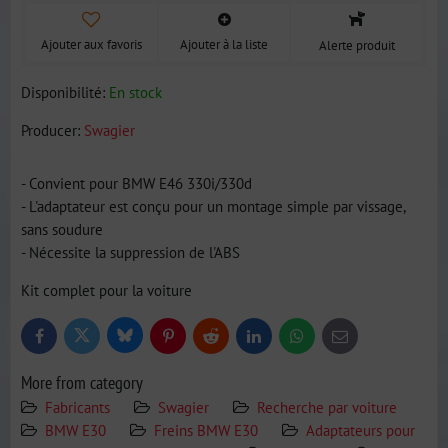
Ajouter aux favoris
Ajouter à la liste
Alerte produit
Disponibilité:
En stock
Producer:
Swagier
- Convient pour BMW E46 330i/330d
- L'adaptateur est conçu pour un montage simple par vissage,
sans soudure
- Nécessite la suppression de l'ABS
Kit complet pour la voiture
Bluesky
Twitter
Facebook
Pinterest
Reddit
LinkedIn
WhatsApp
E-
mail
More from category
Fabricants
Swagier
Recherche par voiture
BMW E30
Freins BMW E30
Adaptateurs pour