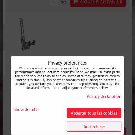
AJOUTER AU PANIER
pcs
Privacy preferences
Frein à main hydraulique SKELETOR en aluminium -
We use cookies to enhance your visit of this website, analyze its
performance and collect data about its usage. We may use third-party
Cylindre OBP avec réservoir
tools and services to do so and collected data may get transmitted to
partners in the EU, USA or other countries. By clicking on 'Accept all
cookies' you declare your consent with this processing. You may find
detailed information or adjust your preferences below.
Disponibilité:
En stock
Privacy declaration
Show details
379 €
incl. VAT
Accepter tous les cookies
Tout refuser
SELECT VARIANT