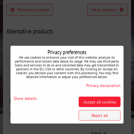
Previous product
Next product
Alternative products
Privacy preferences
We use cookies to enhance your visit of this website, analyze its
performance and collect data about its usage. We may use third-party
tools and services to do so and collected data may get transmitted to
partners in the EU, USA or other countries. By clicking on 'Accept all
cookies' you declare your consent with this processing. You may find
detailed information or adjust your preferences below.
Privacy declaration
Show details
Barre de harnais pour BMW E46
Accept all cookies
Availability:
En stock
Reject all