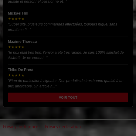
qualité et personnel passionné et..."
Mickael Hill
★★★★★
"Super site, plusieurs commandes effectuées, toujours niquel sans
problème ?..."
Maxime Thoreau
★★★★★
"le prix était très bon, l'envoi a été très rapide. Je suis 100% satisfait de
All4drift. Je ne connai..."
Thibo De Prest
★★★★★
"Rien de particulier à signaler. Des produits de très bonne qualité à un
prix abordable. Un article n..."
VOIR TOUT
Privacy preferences
Privacy declaration