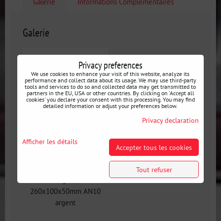
Galerie
Informations Complémentaires
Galerie
Privacy preferences
We use cookies to enhance your visit of this website, analyze its
performance and collect data about its usage. We may use third-party
tools and services to do so and collected data may get transmitted to
partners in the EU, USA or other countries. By clicking on 'Accept all
cookies' you declare your consent with this processing. You may find
detailed information or adjust your preferences below.
Privacy declaration
Afficher les détails
Accepter tous les cookies
Refroidisseur d'huile
Performance, 13
Tout refuser
rangées,
260x100x50mm AN10
argent