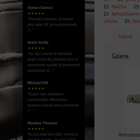
MAZDA
Adrien Gomez
Refroidisseme
★★★★★
"Prix très corrects, livraison
d'huile
Ref
plus que OK, je recommande
?..."
Galerie
Noah Sicilia
★★★★★
"Au top comme d habitude,
Galerie
large choix de produits tous d
excellente qualité et personnel
passionné et..."
Mickael Hill
★★★★★
"Super site, plusieurs
commandes effectuées,
toujours niquel sans problème
?..."
Maxime Thoreau
★★★★★
Refroidiss
"le prix était très bon, l'envoi a