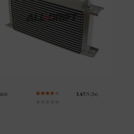
duit:
3.67
/
5
(
3
x)