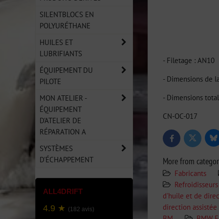
SILENTBLOCS EN
POLYURÉTHANE
HUILES ET
LUBRIFIANTS
- Filetage : AN10
ÉQUIPEMENT DU
- Dimensions de 
PILOTE
- Dimensions tot
MON ATELIER -
ÉQUIPEMENT
CN-OC-017
D'ATELIER DE
RÉPARATION A
Bl
Twitter
Facebook
SYSTÈMES
D'ÉCHAPPEMENT
More from catego
Fabricants
Refroidisseurs
ALL4DRIFT
d'huile et de dire
direction assisté
4.9 ★
(182 avis)
BM
BMW E