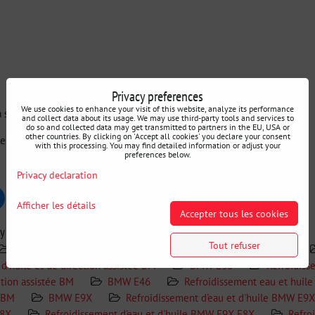
Privacy preferences
We use cookies to enhance your visit of this website, analyze its performance
la surface de refroidissement : 260x150x50mm
and collect data about its usage. We may use third-party tools and services to
do so and collected data may get transmitted to partners in the EU, USA or
other countries. By clicking on 'Accept all cookies' you declare your consent
ales : 330x150x50mm
with this processing. You may find detailed information or adjust your
preferences below.
Privacy declaration
uesky
Pinterest
Reddit
LinkedIn
WhatsApp
E-
Afficher les détails
mail
Accepter tous les cookies
ry
Tout refuser
TURBO WORKS
Recherche par voiture
BMW E30
 d'huile et de direction assistée BM
BMW E36
Refroidiss
ction assistée BM
BMW E46
Refroidissement eau et huil
e BM
BMW E9X
Refroidissement d'eau et d'huile BMW E9X
8X
Refroidissement d'eau et d'huile BMW E9X E8X
Refroi