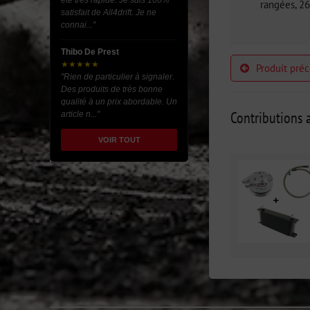
été très rapide. Je suis 100%
rangées, 
satisfait de All4drift. Je ne
connai..."
Thibo De Prest
★★★★★
Produit pré
"Rien de particulier à signaler.
Des produits de très bonne
qualité à un prix abordable. Un
Contributions a
article n..."
VOIR TOUT