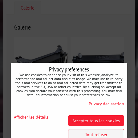
Galerie
Galerie
Privacy preferences
We use cookies to enhance your visit of this website, analyze its
performance and collect data about its usage. We may use third-party
tools and services to do so and collected data may get transmitted to
partners in the EU, USA or other countries. By clicking on 'Accept all
cookies' you declare your consent with this processing. You may find
detailed information or adjust your preferences below.
Privacy declaration
RS-Ultimate Support
RS-Ultimate Support
Universel de
Universel de
Afficher les détails
Refroidisseur d'Huile,
Refroidisseur d'Huile,
Accepter tous les cookies
16 rangées,
16 rangées,
260x125x50mm AN10
260x125x50mm AN10
Tout refuser