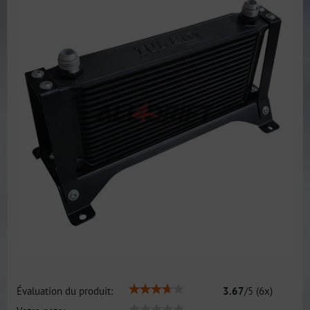
Évaluation du produit:
3.67
/
5
(
6
x)