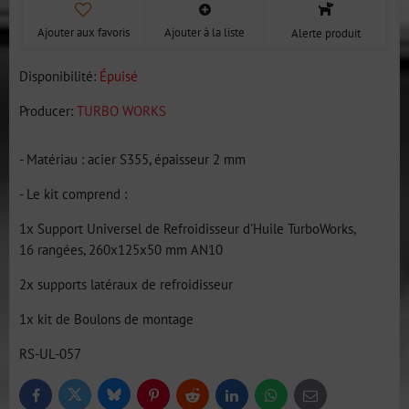
Ajouter aux favoris
Ajouter à la liste
Alerte produit
Disponibilité:
Épuisé
Producer:
TURBO WORKS
- Matériau : acier S355, épaisseur 2 mm
- Le kit comprend :
1x Support Universel de Refroidisseur d'Huile TurboWorks,
16 rangées, 260x125x50 mm AN10
2x supports latéraux de refroidisseur
1x kit de Boulons de montage
RS-UL-057
Bluesky
Twitter
Facebook
Pinterest
Reddit
LinkedIn
WhatsApp
E-