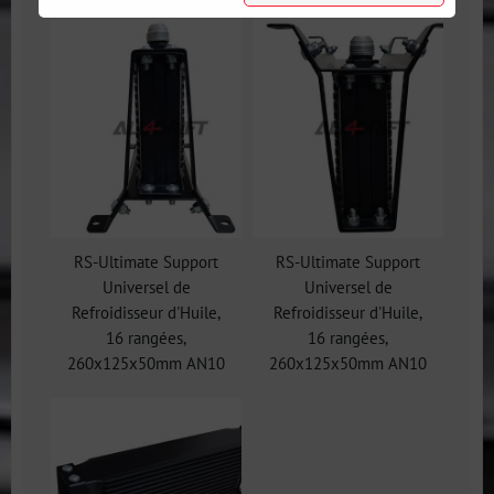
RS-Ultimate Support
RS-Ultimate Support
Universel de
Universel de
Refroidisseur d'Huile,
Refroidisseur d'Huile,
16 rangées,
16 rangées,
260x125x50mm AN10
260x125x50mm AN10