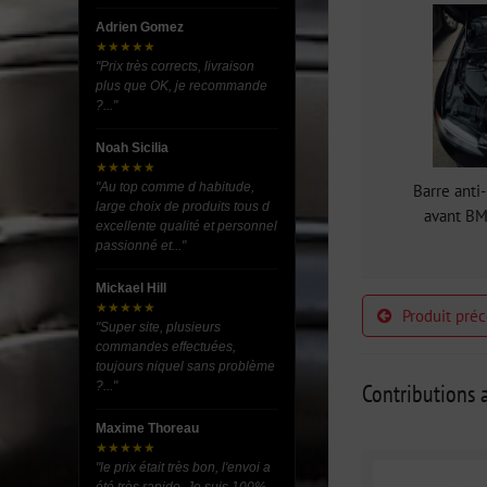
Adrien Gomez
★★★★★
"Prix très corrects, livraison
plus que OK, je recommande
?..."
Noah Sicilia
★★★★★
"Au top comme d habitude,
Barre anti
large choix de produits tous d
avant B
excellente qualité et personnel
passionné et..."
Mickael Hill
★★★★★
Produit pré
"Super site, plusieurs
commandes effectuées,
toujours niquel sans problème
?..."
Contributions a
Maxime Thoreau
★★★★★
"le prix était très bon, l'envoi a