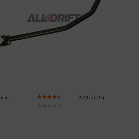
duit:
4.41
/
5
(
22
x)