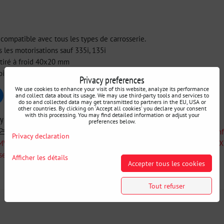
compatible avec tous les types de carrosserie.
s les motorisations sauf 335i, 135i
 étiré à froid 40x20 mm
oi 3 mm (haute rigidité)
Privacy preferences
We use cookies to enhance your visit of this website, analyze its performance
and collect data about its usage. We may use third-party tools and services to
uesky
Pinterest
Reddit
LinkedIn
WhatsApp
E-
do so and collected data may get transmitted to partners in the EU, USA or
mail
other countries. By clicking on 'Accept all cookies' you declare your consent
with this processing. You may find detailed information or adjust your
ry
preferences below.
Swagier
Recherche par voiture
BMW E9X
Renf
Privacy declaration
BMW E9X E8X
BMW E8X
Renforts de carrosserie BMW E9
serie de renforts
Barres anti-rapprochement
Afficher les détails
Accepter tous les cookies
Informations Complémentaires
Tout refuser