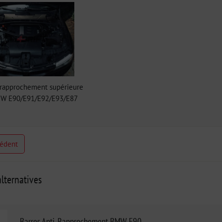
-rapprochement supérieure
MW E90/E91/E92/E93/E87
cédent
lternatives
Barres Anti-Rapprochement BMW E90