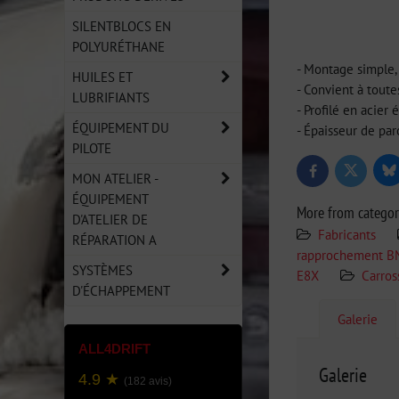
SILENTBLOCS EN
POLYURÉTHANE
- Montage simple, 
HUILES ET
- Convient à toute
LUBRIFIANTS
- Profilé en acier
ÉQUIPEMENT DU
- Épaisseur de par
PILOTE
Bl
Twitter
Facebook
MON ATELIER -
ÉQUIPEMENT
More from catego
D'ATELIER DE
Fabricants
RÉPARATION A
rapprochement 
SYSTÈMES
E8X
Carros
D'ÉCHAPPEMENT
Galerie
ALL4DRIFT
Galerie
4.9 ★
(182 avis)