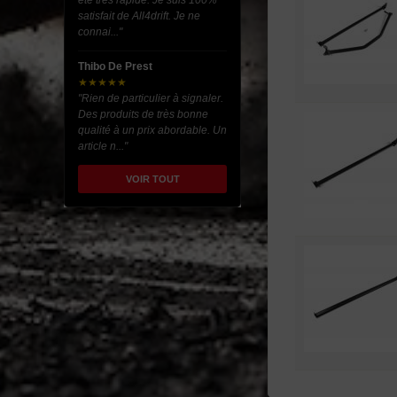
été très rapide. Je suis 100%
satisfait de All4drift. Je ne
connai..."
Thibo De Prest
★★★★★
"Rien de particulier à signaler.
Des produits de très bonne
qualité à un prix abordable. Un
article n..."
VOIR TOUT