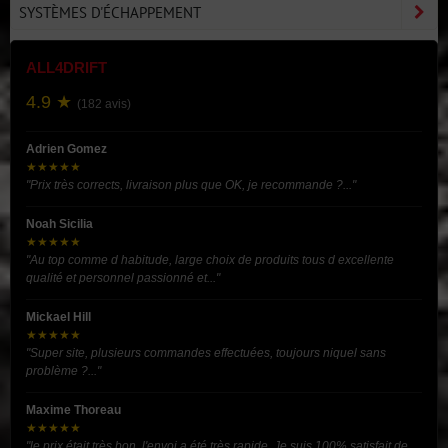
SYSTÈMES D'ÉCHAPPEMENT
ALL4DRIFT
4.9 ★
(182 avis)
Adrien Gomez
★★★★★
"Prix très corrects, livraison plus que OK, je recommande ?..."
Noah Sicilia
★★★★★
"Au top comme d habitude, large choix de produits tous d excellente
qualité et personnel passionné et..."
Mickael Hill
★★★★★
"Super site, plusieurs commandes effectuées, toujours niquel sans
problème ?..."
Maxime Thoreau
★★★★★
"le prix était très bon, l'envoi a été très rapide. Je suis 100% satisfait de