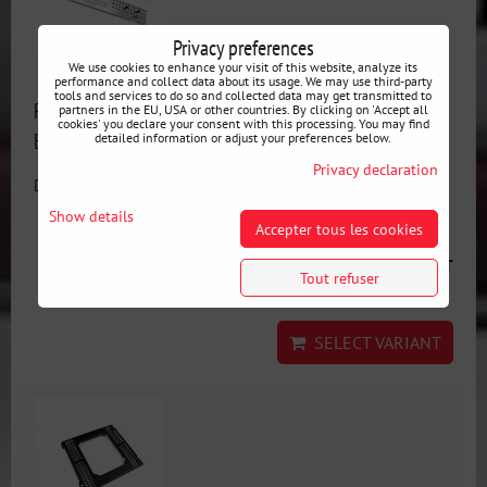
Privacy preferences
We use cookies to enhance your visit of this website, analyze its
performance and collect data about its usage. We may use third-party
tools and services to do so and collected data may get transmitted to
Plateforme de siège en aluminium pour BMW
partners in the EU, USA or other countries. By clicking on 'Accept all
cookies' you declare your consent with this processing. You may find
E30/E36/E46
detailed information or adjust your preferences below.
Privacy declaration
Disponibilité:
3 jours
Show details
Accepter tous les cookies
from 115 €
incl. VAT
Tout refuser
SELECT VARIANT