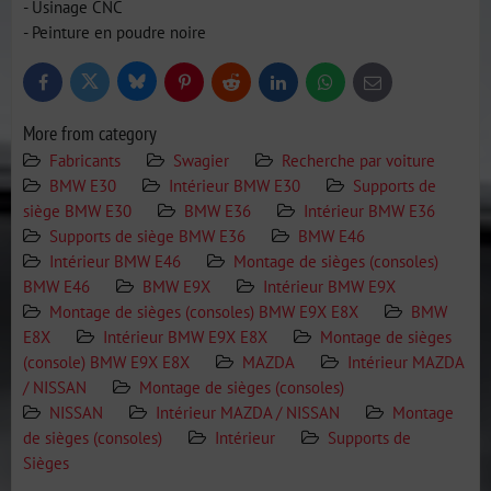
- Usinage CNC
- Peinture en poudre noire
Bluesky
Twitter
Facebook
Pinterest
Reddit
LinkedIn
WhatsApp
E-
mail
More from category
Fabricants
Swagier
Recherche par voiture
BMW E30
Intérieur BMW E30
Supports de
siège BMW E30
BMW E36
Intérieur BMW E36
Supports de siège BMW E36
BMW E46
Intérieur BMW E46
Montage de sièges (consoles)
BMW E46
BMW E9X
Intérieur BMW E9X
Montage de sièges (consoles) BMW E9X E8X
BMW
E8X
Intérieur BMW E9X E8X
Montage de sièges
(console) BMW E9X E8X
MAZDA
Intérieur MAZDA
/ NISSAN
Montage de sièges (consoles)
NISSAN
Intérieur MAZDA / NISSAN
Montage
de sièges (consoles)
Intérieur
Supports de
Sièges