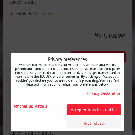
coupé - avant
Disponibilité:
En stock
95 €
incl. VAT
AJOUTER AU PANIER
pcs
Privacy preferences
We use cookies to enhance your visit of this website, analyze its
performance and collect data about its usage. We may use third-party
tools and services to do so and collected data may get transmitted to
partners in the EU, USA or other countries. By clicking on 'Accept all
cookies' you declare your consent with this processing. You may find
detailed information or adjust your preferences below.
Privacy declaration
Afficher les détails
Accepter tous les cookies
Panneaux de porte de course en aluminium BMW E36
Tout refuser
coupé - avant + arrière