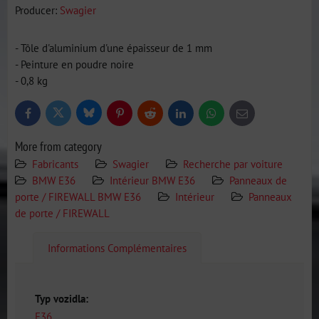
Producer:
Swagier
- Tôle d'aluminium d'une épaisseur de 1 mm
- Peinture en poudre noire
- 0,8 kg
Bluesky
Twitter
Facebook
Pinterest
Reddit
LinkedIn
WhatsApp
E-
mail
More from category
Fabricants
Swagier
Recherche par voiture
BMW E36
Intérieur BMW E36
Panneaux de
porte / FIREWALL BMW E36
Intérieur
Panneaux
de porte / FIREWALL
Informations Complémentaires
Typ vozidla:
E36