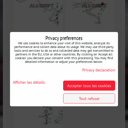
Privacy preferences
Kit complet de
Kit complet de
We use cookies to enhance your visit of this website, analyze its
silentblocs en
silentblocs en
performance and collect data about its usage. We may use third-party
tools and services to do so and collected data may get transmitted to
polyuréthane pour
polyuréthane pour
partners in the EU, USA or other countries. By clicking on 'Accept all
cookies' you declare your consent with this processing. You may find
essieux (avant + arrière)
essieux (avant + arrière)
detailed information or adjust your preferences below.
BMW E36 + différentiel
BMW E36 + différentiel
Privacy declaration
Afficher les détails
Accepter tous les cookies
Tout refuser