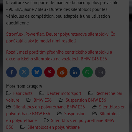
la voiture se comporte de manière beaucoup plus prévisible
- 90 ShA, jaune / bleu - Dureté des silentblocs pour les
véhicules de compétition, peu adaptée à une utilisation
quotidienne
Stronflex, Powerflex, Deuter polyuretanové silentbloky: Čo
ponúkajú a aký je medzi nimi rozdiel?
Rozdíl mezi použitím předního centrického silentbloku a
excentrického silentbloku na vozidlech BMW E46 E36
Bluesky
Twitter
Facebook
Pinterest
Reddit
LinkedIn
WhatsApp
E-
mail
More from category
Fabricants
Deuter motorsport
Recherche par
voiture
BMW E36
Suspension BMW E36
Silentblocs en polyuréthane BMW E36
Silentblocs en
polyuréthane BMW E36
Suspension
Silentblocs
en polyuréthane
Silentblocs en polyuréthane BMW
E36
Silentblocs en polyuréthane