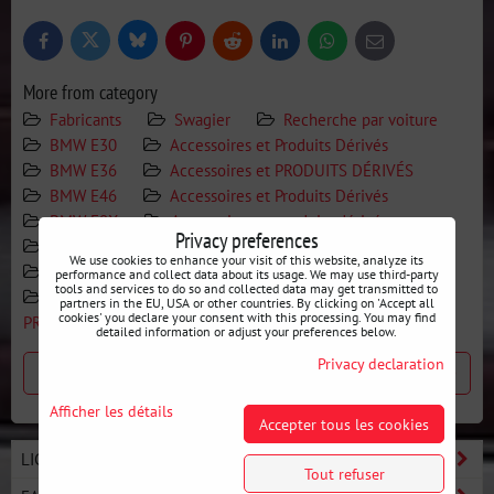
Bluesky
Twitter
Facebook
Pinterest
Reddit
LinkedIn
WhatsApp
E-
mail
More from category
Fabricants
Swagier
Recherche par voiture
BMW E30
Accessoires et Produits Dérivés
BMW E36
Accessoires et PRODUITS DÉRIVÉS
BMW E46
Accessoires et Produits Dérivés
BMW E9X
Accessoires et produits dérivés
Privacy preferences
BMW E8X
Accessoires et Produits Dérivés
We use cookies to enhance your visit of this website, analyze its
MAZDA
Accessoires et MERCH
NISSAN
performance and collect data about its usage. We may use third-party
tools and services to do so and collected data may get transmitted to
Accessoires et PRODUITS DÉRIVÉS
Accessoires et
partners in the EU, USA or other countries. By clicking on 'Accept all
cookies' you declare your consent with this processing. You may find
PRODUITS DÉRIVÉS
detailed information or adjust your preferences below.
Privacy declaration
Produit précédent
Produit suivant
Afficher les détails
Accepter tous les cookies
LIGNE BASIC - DÉMARREZ LE DRIFT
Tout refuser