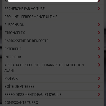
FABRICANTS
RECHERCHE PAR VOITURE
PRO LINE - PERFORMANCE ULTIME
SUSPENSION
STRONGFLEX
CARROSSERIE DE RENFORTS
EXTÉRIEUR
INTÉRIEUR
ARCEAUX DE SÉCURITÉ ET BARRES DE PROTECTION
AVANT
MOTEUR
BOÎTE DE VITESSES
REFROIDISSEMENT D'EAU ET D'HUILE
COMPOSANTS TURBO