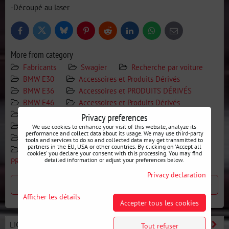
-Découpé au laser
Bluesky
Twitter
Facebook
Pinterest
Reddit
LinkedIn
WhatsApp
E-
mail
More from category
Fabricants
Swagier
Recherche par voiture
BMW E30
Accessoires et Produits Dérivés
BMW E36
Accessoires et PRODUITS DÉRIVÉS
BMW E46
Accessoires et Produits Dérivés
BMW E9X
Accessoires et produits dérivés
Privacy preferences
BMW E8X
Accessoires et Produits Dérivés
We use cookies to enhance your visit of this website, analyze its
performance and collect data about its usage. We may use third-party
MAZDA
Accessoires et MERCH
NISSAN
tools and services to do so and collected data may get transmitted to
partners in the EU, USA or other countries. By clicking on 'Accept all
Accessoires et PRODUITS DÉRIVÉS
Accessoires et
cookies' you declare your consent with this processing. You may find
detailed information or adjust your preferences below.
PRODUITS DÉRIVÉS
Privacy declaration
Produit précédent
Produit suivant
Afficher les détails
Accepter tous les cookies
LIGNE BASIC - DÉMARREZ LE DRIFT
Tout refuser