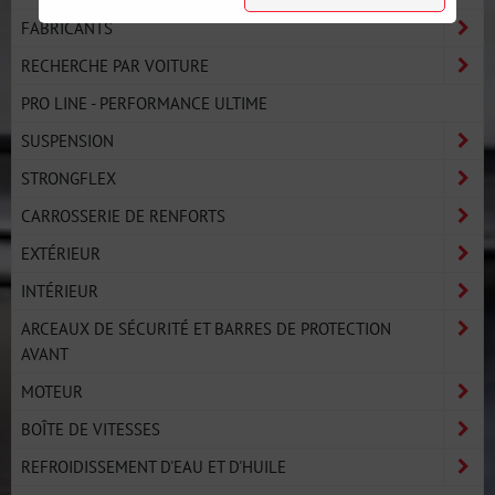
FABRICANTS
RECHERCHE PAR VOITURE
PRO LINE - PERFORMANCE ULTIME
SUSPENSION
STRONGFLEX
CARROSSERIE DE RENFORTS
EXTÉRIEUR
INTÉRIEUR
ARCEAUX DE SÉCURITÉ ET BARRES DE PROTECTION
AVANT
MOTEUR
BOÎTE DE VITESSES
REFROIDISSEMENT D'EAU ET D'HUILE