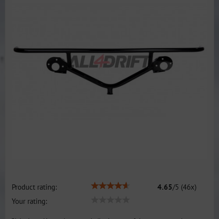
Product rating:
4.65
/
5
(
46
x)
Your rating: