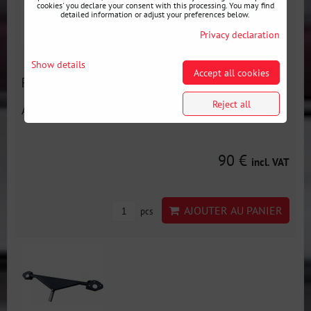
cookies' you declare your consent with this processing. You may find
detailed information or adjust your preferences below.
Privacy declaration
Show details
Accept all cookies
Point de levage arrière BMW E46 V2 - jackpoint
Reject all
Availability:
En stock
90 €
incl. VAT
AJOUTER AU PANIER
pcs