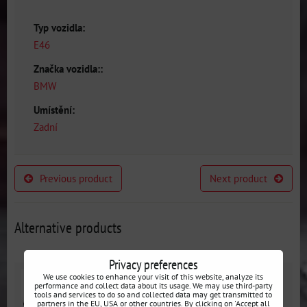
Typ vozidla:
E46
Značka vozidla::
BMW
Umístění:
Zadní
Previous product
Next product
Alternative products
Privacy preferences
We use cookies to enhance your visit of this website, analyze its
performance and collect data about its usage. We may use third-party
tools and services to do so and collected data may get transmitted to
partners in the EU, USA or other countries. By clicking on 'Accept all