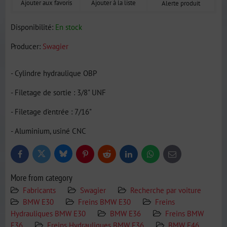
Ajouter aux favoris
Ajouter à la liste
Alerte produit
Disponibilité:
En stock
Producer:
Swagier
- Cylindre hydraulique OBP
- Filetage de sortie : 3/8" UNF
- Filetage d'entrée : 7/16"
- Aluminium, usiné CNC
Bluesky
Twitter
Facebook
Pinterest
Reddit
LinkedIn
WhatsApp
E-
mail
More from category
Fabricants
Swagier
Recherche par voiture
BMW E30
Freins BMW E30
Freins
Hydrauliques BMW E30
BMW E36
Freins BMW
E36
Freins Hydrauliques BMW E36
BMW E46