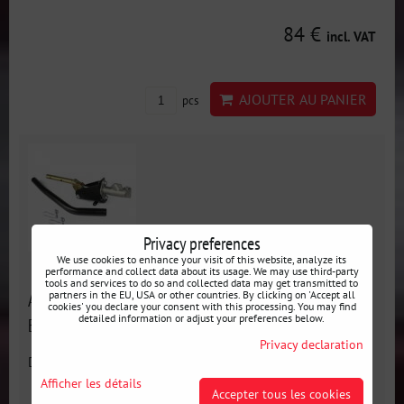
84 €
incl. VAT
AJOUTER AU PANIER
pcs
Privacy preferences
We use cookies to enhance your visit of this website, analyze its
performance and collect data about its usage. We may use third-party
tools and services to do so and collected data may get transmitted to
partners in the EU, USA or other countries. By clicking on 'Accept all
Adaptateur hydraulique pour frein à main de série BMW
cookies' you declare your consent with this processing. You may find
detailed information or adjust your preferences below.
E30 - Frein à main hydraulique dissimulé
Privacy declaration
Disponibilité:
En stock
Afficher les détails
Accepter tous les cookies