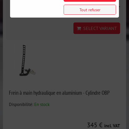
148 €
incl. VAT
Tout refuser
SELECT VARIANT
Frein à main hydraulique en aluminium - Cylindre OBP
Disponibilité:
En stock
345 €
incl. VAT