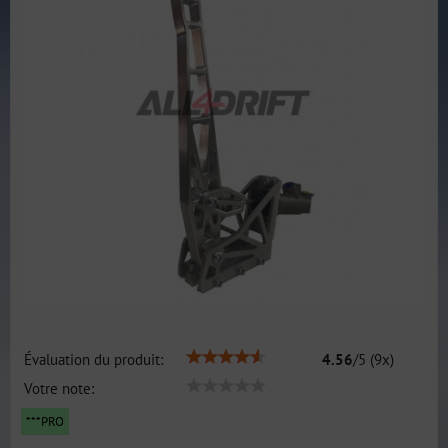
Évaluation du produit:
4.56
/
5
(
9
x)
Votre note:
***PRO