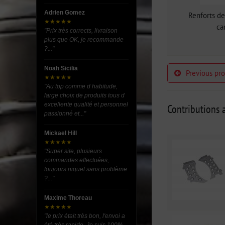
Adrien Gomez
Renforts de
★★★★★
ca
"Prix très corrects, livraison
plus que OK, je recommande
?..."
Noah Sicilia
Previous pr
★★★★★
"Au top comme d habitude,
large choix de produits tous d
excellente qualité et personnel
Contributions a
passionné et..."
Mickael Hill
★★★★★
"Super site, plusieurs
commandes effectuées,
toujours niquel sans problème
?..."
Maxime Thoreau
★★★★★
"le prix était très bon, l'envoi a