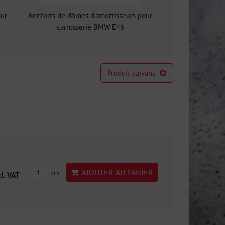
our
Renforts de dômes d'amortisseurs pour
carrosserie BMW E46
Produit suivant
AJOUTER AU PANIER
pcs
cl. VAT