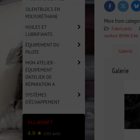
Bl
Twitter
Facebook
SILENTBLOCS EN
POLYURÉTHANE
More from catego
HUILES ET
Fabricants
LUBRIFIANTS
renfort BMW E46
ÉQUIPEMENT DU
Galerie
PILOTE
MON ATELIER -
Galerie
ÉQUIPEMENT
D'ATELIER DE
RÉPARATION A
SYSTÈMES
D'ÉCHAPPEMENT
ALL4DRIFT
4.9 ★
(182 avis)