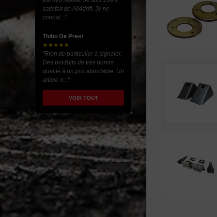
été très rapide. Je suis 100%
satisfait de All4drift. Je ne
connai..."
Thibo De Prest
★★★★★
"Rien de particulier à signaler.
Des produits de très bonne
qualité à un prix abordable. Un
article n..."
VOIR TOUT