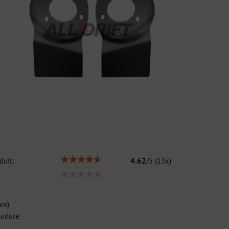
duit:
4.62
/
5
(
13
x)
mm)
oudure