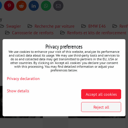
uesky
Pinterest
Reddit
LinkedIn
WhatsApp
E-
mail
ry
Swagier
Recherche par voiture
BMW E46
Renf
Carrosserie de renforts
Renforts et kits de renforcement
Privacy preferences
Informations Complémentaires
We use cookies to enhance your visit of this website, analyze its performance
and collect data about its usage. We may use third-party tools and services to
do so and collected data may get transmitted to partners in the EU, USA or
other countries. By clicking on 'Accept all cookies' you declare your consent
with this processing. You may find detailed information or adjust your
preferences below.
Privacy declaration
Show details
Accept all cookies
Reject all