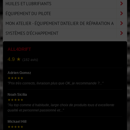
HUILES ET LUBRIFIANTS
ÉQUIPEMENT DU PILOTE
MON ATELIER - ÉQUIPEMENT D'ATELIER DE RÉPARATION A
SYSTÈMES D'ÉCHAPPEMENT
ALL4DRIFT
4.9 ★
(182 avis)
Adrien Gomez
★★★★★
"Prix très corrects, livraison plus que OK, je recommande ?..."
Noah Sicilia
★★★★★
"Au top comme d habitude, large choix de produits tous d excellente
qualité et personnel passionné et..."
Mickael Hill
★★★★★