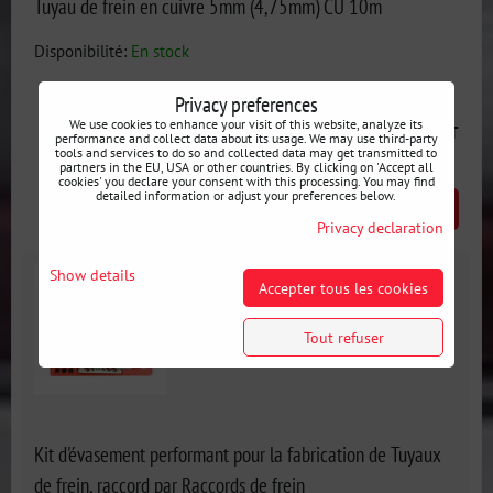
Tuyau de frein en cuivre 5mm (4,75mm) CU 10m
Disponibilité:
En stock
Privacy preferences
39 €
We use cookies to enhance your visit of this website, analyze its
incl. VAT
performance and collect data about its usage. We may use third-party
tools and services to do so and collected data may get transmitted to
partners in the EU, USA or other countries. By clicking on 'Accept all
cookies' you declare your consent with this processing. You may find
detailed information or adjust your preferences below.
AJOUTER AU PANIER
pcs
Privacy declaration
Show details
Accepter tous les cookies
Tout refuser
Kit d'évasement performant pour la fabrication de Tuyaux
de frein, raccord par Raccords de frein