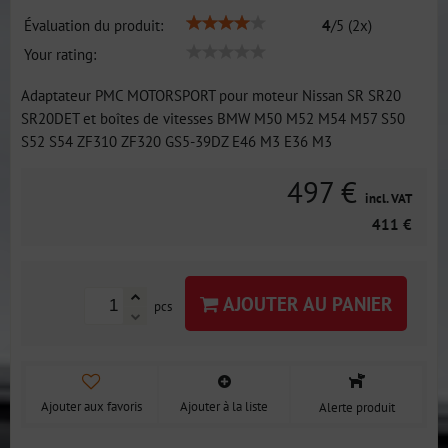
Évaluation du produit:
4
/
5
(
2
x)
Your rating:
Adaptateur PMC MOTORSPORT pour moteur Nissan SR SR20
SR20DET et boîtes de vitesses BMW M50 M52 M54 M57 S50
S52 S54 ZF310 ZF320 GS5-39DZ E46 M3 E36 M3
497 €
incl. VAT
411 €
AJOUTER AU PANIER
pcs
Ajouter aux favoris
Ajouter à la liste
Alerte produit