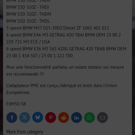
BMW S5D 320Z - THDU
BMW S5D 310Z - THDJ
BMW S5D 310Z - THDM
BMW S5D 310Z - THDL
5 speed BMW M57 GS5-39DZ Diesel ZF 1065 401 011
6 speed BMW E46 M3 GETRAG 420 TBAI BMW OEM 23 00 2
229 721 M3 ECE / USA
6 speed BMW E36 M3 S6S 420G GETRAG 420 TBAB BMW OEM
23 00 1 434 507 / 23 00 1 222 700
Pour une fonctionnalité parfaite, un volant moteur sur mesure
est recommandé !!!
L'adaptateur PMC est conçu, fabriqué et testé dans l'Union
Européenne.
F0M50-SR
Bluesky
Twitter
Facebook
Pinterest
Reddit
LinkedIn
WhatsApp
E-
mail
More from category