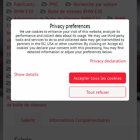
Fabricants
PMC
Recherche par voiture
BMW E30
Boîte de vitesses BMW E30
Adaptateurs de Boîte de Vitesses BMW E30
BMW
Privacy preferences
E36
Boîte de vitesses BMW E36
Adaptateurs de
We use cookies to enhance your visit of this website, analyze its
boîte de vitesses BMW E36
BMW E46
Boîte de
performance and collect data about its usage. We may use third-party
vitesses BMW E46
Adaptateurs de Boîte de Vitesses
tools and services to do so and collected data may get transmitted to
partners in the EU, USA or other countries. By clicking on 'Accept all
BMW E46
BMW E9X
Boîte de vitesses BMW
cookies' you declare your consent with this processing. You may find
detailed information or adjust your preferences below.
E9X
Adaptateurs de Boîte de Vitesses BMW E9X E8X
Privacy declaration
BMW E8X
Boîte de vitesses BMW E9X E8X
Adaptateurs de Boîte de Vitesses BMW E9X E8X
Show details
MAZDA
Boîte de vitesses MAZDA / NISSAN
Accepter tous les cookies
Adaptateurs de Boîte de Vitesses
NISSAN
Boîte de vitesses MAZDA / NISSAN
Adaptateurs de
Tout refuser
Boîte de Vitesses
Boîte de vitesses
Adaptateurs
de boîte de vitesses
Galerie
Informations Complémentaires
Galerie