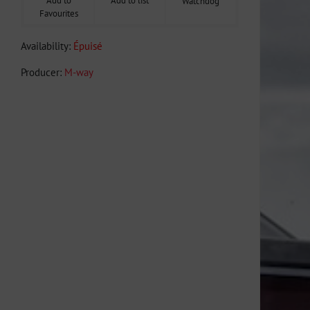
Add to
Add to list
Watchdog
Favourites
Availability:
Épuisé
Producer:
M-way