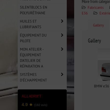
More from catego
SILENTBLOCS EN
Fabricants
POLYURÉTHANE
E36
Extéri
HUILES ET
Gallery
LUBRIFIANTS
ÉQUIPEMENT DU
Gallery
PILOTE
MON ATELIER -
ÉQUIPEMENT
D'ATELIER DE
RÉPARATION A
SYSTÈMES
D'ÉCHAPPEMENT
BMW e36 c
ALL4DRIFT
4.9 ★
(182 avis)