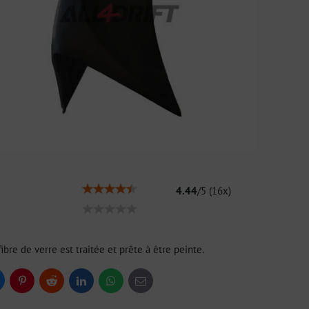
4.44
/
5
(
16
x)
fibre de verre est traitée et prête à être peinte.
uesky
Pinterest
Reddit
LinkedIn
WhatsApp
E-
mail