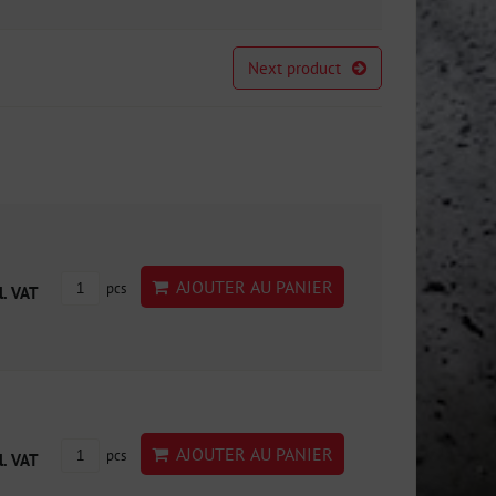
Next product
AJOUTER AU PANIER
pcs
l. VAT
AJOUTER AU PANIER
pcs
l. VAT