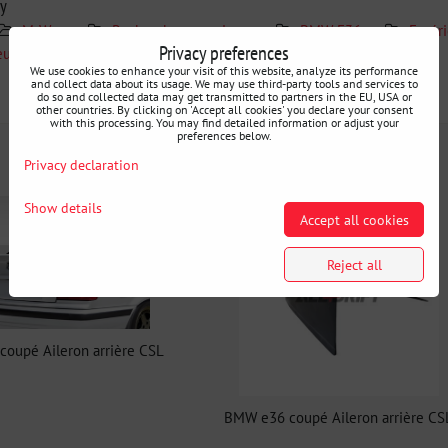
ry
M-Way
Recherche par voiture
BMW E36
Extér
Privacy preferences
eur
Ailerons (queue de canard)
We use cookies to enhance your visit of this website, analyze its performance
and collect data about its usage. We may use third-party tools and services to
do so and collected data may get transmitted to partners in the EU, USA or
Additional information
other countries. By clicking on 'Accept all cookies' you declare your consent
with this processing. You may find detailed information or adjust your
preferences below.
Privacy declaration
Show details
Accept all cookies
Reject all
oupé Aileron arrière CSL
BMW e36 coupé Aileron arrière CS