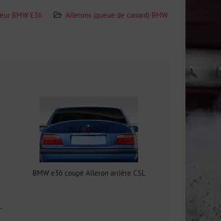
ieur BMW E36
Ailerons (queue de canard) BMW
BMW e36 coupé Aileron arrière CSL
L