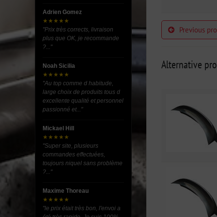
Adrien Gomez
★★★★★
Previous pr
"Prix très corrects, livraison
plus que OK, je recommande
?..."
Alternative pr
Noah Sicilia
★★★★★
"Au top comme d habitude,
large choix de produits tous d
excellente qualité et personnel
passionné et..."
Mickael Hill
★★★★★
"Super site, plusieurs
commandes effectuées,
toujours niquel sans problème
?..."
Maxime Thoreau
★★★★★
"le prix était très bon, l'envoi a