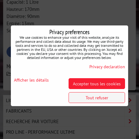
Capacité: 1 Litre
Hauteur: 170mm
Diamètre: 90mm
Entrée: 13mm
Sortie 13mm
Privacy preferences
We use cookies to enhance your visit of this website, analyze its
performance and collect data about its usage. We may use third-party
tools and services to do so and collected data may get transmitted to
partners in the EU, USA or other countries. By clicking on 'Accept all
Bluesky
Twitter
Facebook
Pinterest
Reddit
LinkedIn
WhatsApp
E-
cookies' you declare your consent with this processing. You may find
mail
detailed information or adjust your preferences below.
More from category
Privacy declaration
Fabricants
OBP
Moteur
Afficher les détails
Accepter tous les cookies
Tout refuser
LIGNE BASIC - DÉMARREZ LE DRIFT
FABRICANTS
RECHERCHE PAR VOITURE
PRO LINE - PERFORMANCE ULTIME