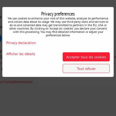
Privacy preferences
e noire
We use cookies to enhance your visit of this website, analyze its performance
and collect data about its usage. We may use third-party tools and services to
do so and collected data may get transmitted to partners in the EU, USA or
e avec uniquement des boulons.
other countries. By clicking on 'Accept all cookies' you declare your consent
with this processing. You may find detailed information or adjust your
preferences below.
uesky
Pinterest
Reddit
LinkedIn
WhatsApp
E-
Privacy declaration
mail
ry
Afficher les détails
Accepter tous les cookies
CYBUL RADICAL SOLUTIONS
Recherche par voiture
rres anti-rapprochement
NISSAN
Renforts de carrosseri
Tout refuser
Carrosserie de renforts
Barres anti-rapprochement
ons Complémentaires