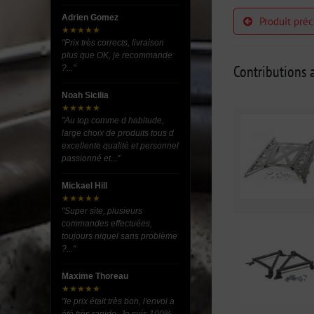
Adrien Gomez
Produit pré
★★★★★
"Prix très corrects, livraison
plus que OK, je recommande
Contributions a
?..."
Noah Sicilia
★★★★★
"Au top comme d habitude,
large choix de produits tous d
excellente qualité et personnel
passionné et..."
Mickael Hill
★★★★★
"Super site, plusieurs
commandes effectuées,
toujours niquel sans problème
?..."
Maxime Thoreau
★★★★★
"le prix était très bon, l'envoi a