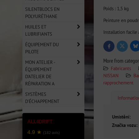
Poids : 1,5 kg
SILENTBLOCS EN
POLYURÉTHANE
Peinture en poudr
HUILES ET
Installation facil
LUBRIFIANTS
ÉQUIPEMENT DU
Bl
Twitter
Facebook
PILOTE
More from catego
MON ATELIER -
Fabricants
ÉQUIPEMENT
NISSAN
Ba
D'ATELIER DE
rapprochement
RÉPARATION A
SYSTÈMES
Informati
D'ÉCHAPPEMENT
Umístění:
ALL4DRIFT
Značka vozu:
4.9 ★
(182 avis)