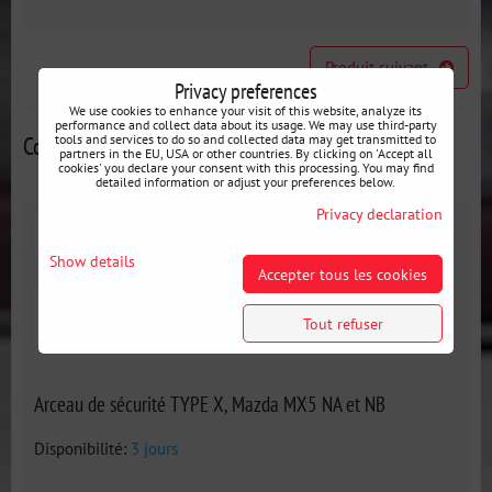
Produit suivant
Privacy preferences
We use cookies to enhance your visit of this website, analyze its
performance and collect data about its usage. We may use third-party
tools and services to do so and collected data may get transmitted to
Contributions alternatives
partners in the EU, USA or other countries. By clicking on 'Accept all
cookies' you declare your consent with this processing. You may find
detailed information or adjust your preferences below.
Privacy declaration
Show details
Accepter tous les cookies
Tout refuser
Arceau de sécurité TYPE X, Mazda MX5 NA et NB
Disponibilité:
3 jours