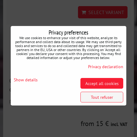
SELECT VARIANT
Privacy preferences
We use cookies to enhance your visit of this website, analyze its
performance and collect data about its usage. We may use third-party
tools and services to do so and collected data may get transmitted to
partners in the EU, USA or other countries. By clicking on 'Accept all
cookies' you declare your consent with this processing. You may find
detailed information or adjust your preferences below.
Privacy declaration
Coude d'échappement en acier inoxydable - différents
Show details
Accept all cookies
diamètres T304 90°
Tout refuser
Disponibilité:
En stock
from 15 €
incl. VAT