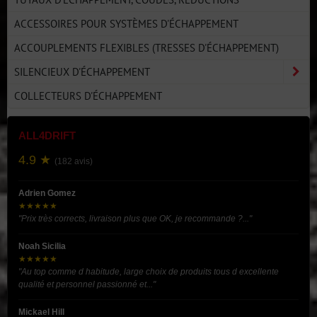
ACCESSOIRES POUR SYSTÈMES D'ÉCHAPPEMENT
ACCOUPLEMENTS FLEXIBLES (TRESSES D'ÉCHAPPEMENT)
SILENCIEUX D'ÉCHAPPEMENT
COLLECTEURS D'ÉCHAPPEMENT
ALL4DRIFT
4.9 ★
(182 avis)
Adrien Gomez
★★★★★
"Prix très corrects, livraison plus que OK, je recommande ?..."
Noah Sicilia
★★★★★
"Au top comme d habitude, large choix de produits tous d excellente
qualité et personnel passionné et..."
Mickael Hill