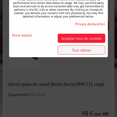
performance and collect data about its usage. We may use third-party
102 €
tools and services to do so and collected data may get transmitted to
incl. VAT
partners in the EU, USA or other countries. By clicking on 'Accept all
cookies' you declare your consent with this processing. You may find
detailed information or adjust your preferences below.
Privacy declaration
AJOUTER AU PANIER
pcs
Show details
Accepter tous les cookies
Tout refuser
Aileron queue de canard (Rocket Bunny) BMW E36 coupé
Disponibilité:
En stock
98 €
incl. VAT