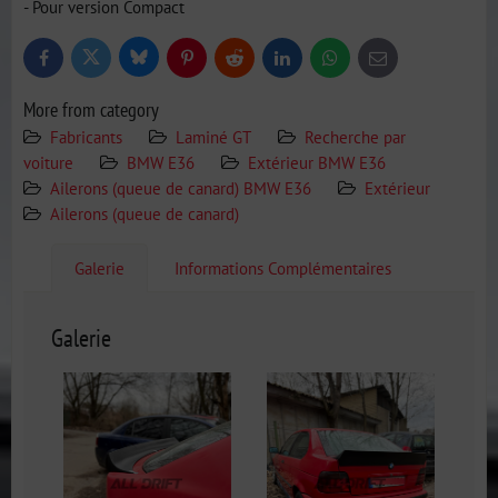
- Pour version Compact
Bluesky
Twitter
Facebook
Pinterest
Reddit
LinkedIn
WhatsApp
E-
mail
More from category
Fabricants
Laminé GT
Recherche par
voiture
BMW E36
Extérieur BMW E36
Ailerons (queue de canard) BMW E36
Extérieur
Ailerons (queue de canard)
Galerie
Informations Complémentaires
Galerie