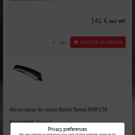
141 €
incl. VAT
AJOUTER AU PANIER
pcs
Aileron queue de canard (Rocket Bunny) BMW E30
Disponibilité:
En stock
Privacy preferences
We use cookies to enhance your visit of this website, analyze its