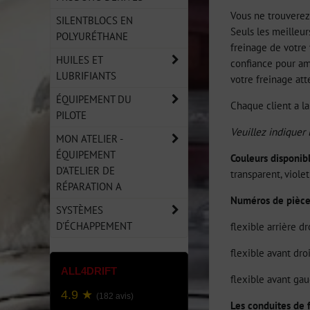
Vous ne trouverez 
SILENTBLOCS EN
Seuls les meilleu
POLYURÉTHANE
freinage de votre 
HUILES ET
confiance pour amé
LUBRIFIANTS
votre freinage at
ÉQUIPEMENT DU
Chaque client a la
PILOTE
Veuillez indiquer
MON ATELIER -
ÉQUIPEMENT
Couleurs disponib
D'ATELIER DE
transparent, violet
RÉPARATION A
Numéros de pièc
SYSTÈMES
D'ÉCHAPPEMENT
flexible arrière 
flexible avant dr
ALL4DRIFT
flexible avant g
4.9 ★
(182 avis)
Les conduites de 