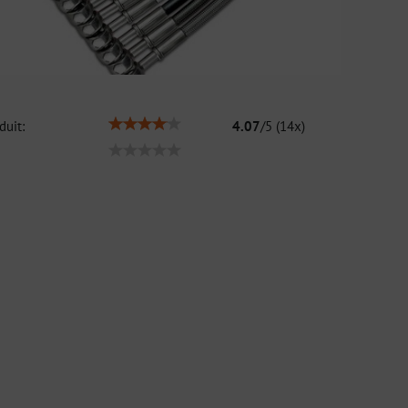
duit:
4.07
/
5
(
14
x)