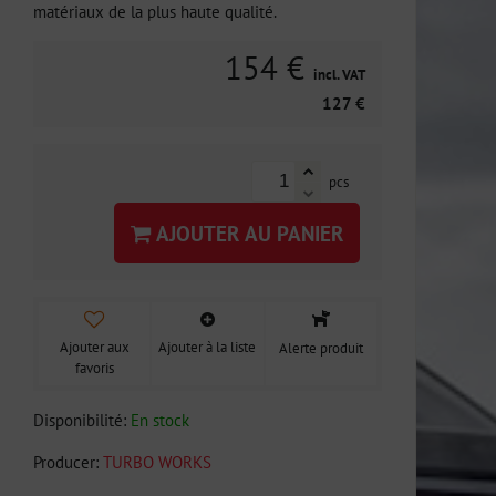
matériaux de la plus haute qualité.
154 €
incl. VAT
127 €
pcs
AJOUTER AU PANIER
Ajouter aux
Ajouter à la liste
Alerte produit
favoris
Disponibilité:
En stock
Producer:
TURBO WORKS