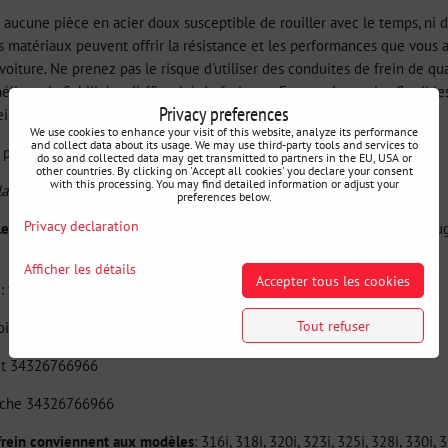
aucune pièce en acier doux susceptible de rouiller avec le temps, ni d'
rs matériaux peuvent offrir la résistance et les performances que vo
voiture. Ne prenez pas le risque d'utiliser des conduites de frein de qu
liorer la fiabilité et l'efficacité du freinage. En remplaçant les flexib
Privacy preferences
teindra un nouveau niveau de précision.
We use cookies to enhance your visit of this website, analyze its performance
and collect data about its usage. We may use third-party tools and services to
 possibilité de choisir la couleur du câble sans frais supplémentaires.
do so and collected data may get transmitted to partners in the EU, USA or
other countries. By clicking on 'Accept all cookies' you declare your consent
with this processing. You may find detailed information or adjust your
 la couleur dans les commentaires de votre commande.
preferences below.
Privacy declaration
les
: transparent, blanc, noir, carbone transparent, rouge transparent, roug
Afficher les détails
Accepter tous les cookies
e
: flexible arrière gauche 34301165174
Tout refuser
droit 34301165174
oit 34326766966
auche 34326766966
frein conviennent aux modèles
: 316i, 318i, 320i, 323i, 325i, 328i, 330i