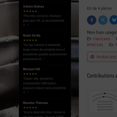
Adrien Gomez
Kit de 4 pièces
★★★★★
"Prix très corrects, livraison
Bl
plus que OK, je recommande
Twitter
Facebook
?..."
More from catego
Noah Sicilia
Fabricants
★★★★★
BMW E46
"Au top comme d habitude,
large choix de produits tous d
excellente qualité et personnel
Produit pré
passionné et..."
Mickael Hill
Contributions a
★★★★★
"Super site, plusieurs
commandes effectuées,
toujours niquel sans problème
?..."
Maxime Thoreau
★★★★★
"le prix était très bon, l'envoi a