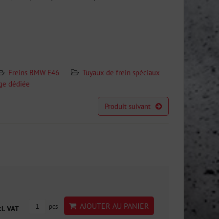
Freins BMW E46
Tuyaux de frein spéciaux
age dédiée
Produit suivant
AJOUTER AU PANIER
pcs
cl. VAT