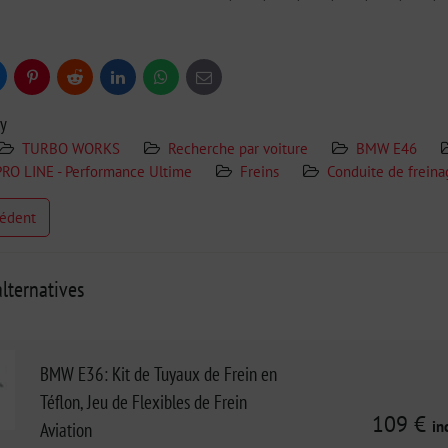
uesky
Pinterest
Reddit
LinkedIn
WhatsApp
E-
mail
ry
TURBO WORKS
Recherche par voiture
BMW E46
PRO LINE - Performance Ultime
Freins
Conduite de frein
cédent
lternatives
BMW E36: Kit de Tuyaux de Frein en
Téflon, Jeu de Flexibles de Frein
109 €
in
Aviation