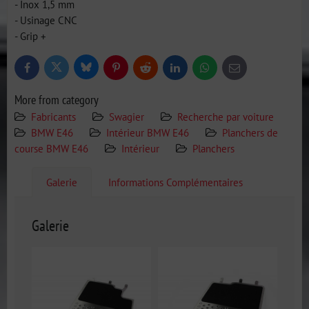
- Inox 1,5 mm
- Usinage CNC
- Grip +
Bluesky
Twitter
Facebook
Pinterest
Reddit
LinkedIn
WhatsApp
E-
mail
More from category
Fabricants
Swagier
Recherche par voiture
BMW E46
Intérieur BMW E46
Planchers de
course BMW E46
Intérieur
Planchers
Galerie
Informations Complémentaires
Galerie