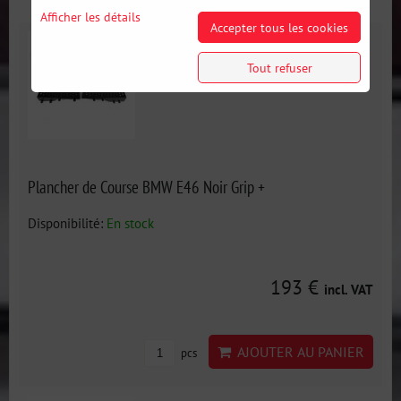
Afficher les détails
Accepter tous les cookies
Tout refuser
Plancher de Course BMW E46 Noir Grip +
Disponibilité:
En stock
193 €
incl. VAT
AJOUTER AU PANIER
pcs