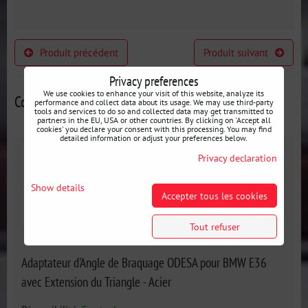
Produit précédent
Produit suivant
Privacy preferences
We use cookies to enhance your visit of this website, analyze its
Contributions alternatives
performance and collect data about its usage. We may use third-party
tools and services to do so and collected data may get transmitted to
partners in the EU, USA or other countries. By clicking on 'Accept all
cookies' you declare your consent with this processing. You may find
detailed information or adjust your preferences below.
Privacy declaration
Show details
Accepter tous les cookies
Tout refuser
Adaptateur d'Angle de Braquage ODESA pour BMW E36
avec Extension du Triangle - Acier