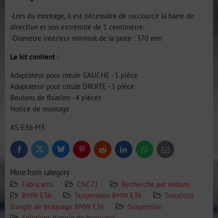
-Lors du montage, il est nécessaire de raccourcir la barre de
direction et son extrémité de 1 centimètre.
-Diamètre intérieur minimal de la jante : 370 mm
Le kit contient :
Adaptateur pour rotule GAUCHE - 1 pièce
Adaptateur pour rotule DROITE - 1 pièce
Boulons de fixation - 4 pièces
Notice de montage
AS-E36-M3
Bluesky
Twitter
Facebook
Pinterest
Reddit
LinkedIn
WhatsApp
E-
mail
More from category
Fabricants
CNC71
Recherche par voiture
BMW E36
Suspension BMW E36
Solutions
d'angle de braquage BMW E36
Suspension
Solutions d'angle de braquage