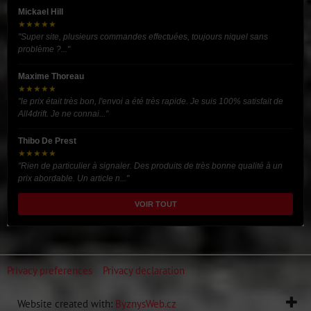
Mickael Hill
★★★★★
"Super site, plusieurs commandes effectuées, toujours niquel sans
problème ?..."
Maxime Thoreau
★★★★★
"le prix était très bon, l'envoi a été très rapide. Je suis 100% satisfait de
All4drift. Je ne connai..."
Thibo De Prest
★★★★★
"Rien de particulier à signaler. Des produits de très bonne qualité à un
prix abordable. Un article n..."
VOIR TOUT
Privacy preferences
Privacy declaration
Website created with:
ByznysWeb.cz