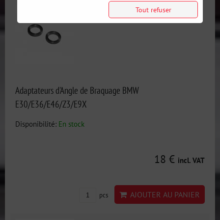
Tout refuser
Adaptateurs d'Angle de Braquage BMW
E30/E36/E46/Z3/E9X
Disponibilité:
En stock
18 €
incl. VAT
AJOUTER AU PANIER
pcs