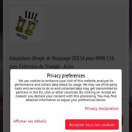
Adaptateur d'Angle de Braquage ODESA pour BMW E36
avec Extension du Triangle - Acier
Privacy preferences
Disponibilité:
En stock
We use cookies to enhance your visit of this website, analyze its
performance and collect data about its usage. We may use third-party
tools and services to do so and collected data may get transmitted to
partners in the EU, USA or other countries. By clicking on 'Accept all
cookies' you declare your consent with this processing. You may find
86 €
incl. VAT
detailed information or adjust your preferences below.
Privacy declaration
AJOUTER AU PANIER
Afficher les détails
pcs
Accepter tous les cookies