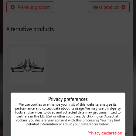
Previous product
Next product
Alternative products
Privacy preferences
Kit grand angle BMW E46 - ODESA
We use cookies to enhance your visit of this website, analyze its
performance and collect data about its usage. We may use third-party
Availability:
En stock
tools and services to do so and collected data may get transmitted to
partners in the EU, USA or other countries. By clicking on 'Accept all
cookies' you declare your consent with this processing. You may find
detailed information or adjust your preferences below.
Privacy declaration
from 522 €
incl. VAT