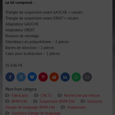
Le kit comprend :
Triangle de suspension avant GAUCHE + rotules
Triangle de suspension avant DROIT + rotules
Adaptateur GAUCHE
Adaptateur DROIT
Boulons de montage
Silentblocs en polyuréthane – 2 pièces
Barres de direction – 2 pièces
Cales pour la direction – 2 pièces
ZS-E46-FK
Bluesky
Twitter
Facebook
Pinterest
Reddit
LinkedIn
WhatsApp
E-
mail
More from category
Fabricants
CNC71
Recherche par voiture
BMW E46
Suspension BMW E46
Solutions
d'angle de braquage BMW E46
Suspension
Solutions d'angle de braquage