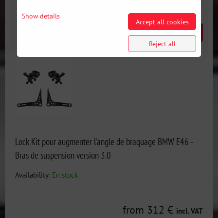
Show details
Accept all cookies
SELECT VARIANT
Reject all
Lock Kit pour augmenter l'angle de braquage BMW E46 -
Bras de suspension version 3.0
Availability:
En stock
from 312 €
incl. VAT