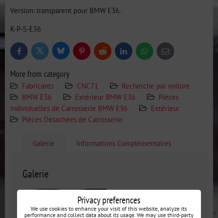
Version: transparent pour BMW E36.
K-P-S-E36
Bluesky
Twitter
Facebook
Pinterest
Reddit
LinkedIn
WhatsApp
E-
mail
More from category
Fabricants
CNC71
Recherche par voiture
BMW E36
Extérieur BMW E36
Pièces
Individuelles de Carrosserie BMW E36
Extérieur
Pièces Détachées de Carrosserie
Galerie
Informations Complémentaires
Galerie
Privacy preferences
We use cookies to enhance your visit of this website, analyze its
performance and collect data about its usage. We may use third-party