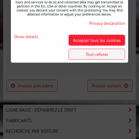
tools and services to do so and collected data may get transmitted to
partners in the EU, USA or other countries. By clicking on 'Accept all
cookies' you declare your consent with this processing. You may find
detailed information or adjust your preferences below.
Privacy declaration
Show details
Accepter tous les cookies
Couvercle de toit
Tout refuser
ouvrant pour BMW E36
Produit précédent
Produit suivant
LIGNE BASIC - DÉMARREZ LE DRIFT
FABRICANTS
RECHERCHE PAR VOITURE