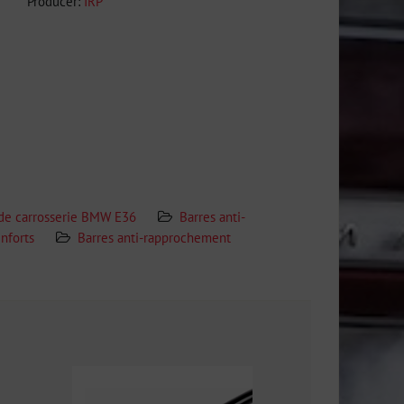
Producer:
IRP
 de carrosserie BMW E36
Barres anti-
enforts
Barres anti-rapprochement