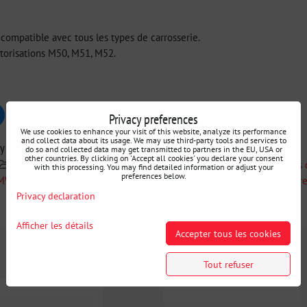
compatible avec tous les types de carrosserie.
torisations M50, M51, M52.
Privacy preferences
uesky
Pinterest
Reddit
LinkedIn
WhatsApp
E-
mail
We use cookies to enhance your visit of this website, analyze its performance
and collect data about its usage. We may use third-party tools and services to
ry
do so and collected data may get transmitted to partners in the EU, USA or
other countries. By clicking on 'Accept all cookies' you declare your consent
IRP
Recherche par voiture
BMW E36
Renforts
with this processing. You may find detailed information or adjust your
preferences below.
BMW E36
PRO LINE - Performance Ultime
Carrosserie de r
Privacy declaration
Informations Complémentaires
Afficher les détails
Accepter tous les cookies
Tout refuser