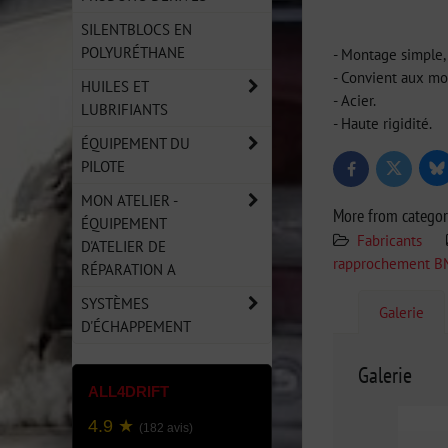
SILENTBLOCS EN
POLYURÉTHANE
- Montage simple, 
- Convient aux mo
HUILES ET
- Acier.
LUBRIFIANTS
- Haute rigidité.
ÉQUIPEMENT DU
PILOTE
Bl
Twitter
Facebook
MON ATELIER -
More from catego
ÉQUIPEMENT
Fabricants
D'ATELIER DE
rapprochement 
RÉPARATION A
SYSTÈMES
Galerie
D'ÉCHAPPEMENT
Galerie
ALL4DRIFT
4.9 ★
(182 avis)