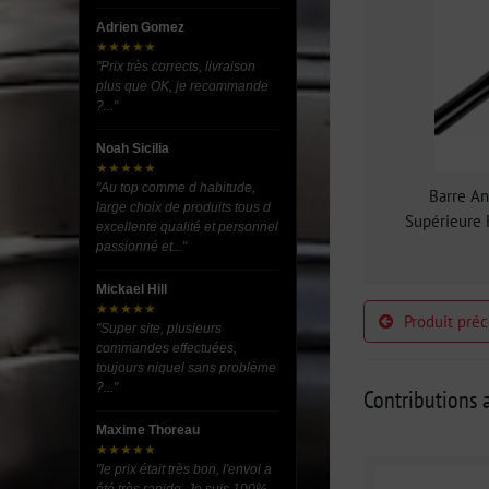
Adrien Gomez
★★★★★
"Prix très corrects, livraison
plus que OK, je recommande
?..."
Noah Sicilia
★★★★★
"Au top comme d habitude,
Barre A
large choix de produits tous d
Supérieure 
excellente qualité et personnel
passionné et..."
Mickael Hill
★★★★★
Produit pré
"Super site, plusieurs
commandes effectuées,
toujours niquel sans problème
?..."
Contributions a
Maxime Thoreau
★★★★★
"le prix était très bon, l'envoi a