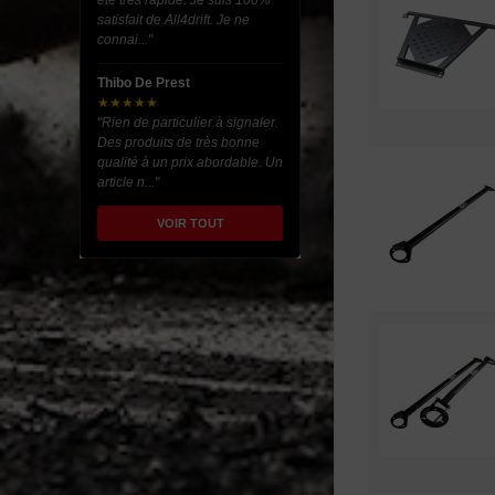
été très rapide. Je suis 100%
satisfait de All4drift. Je ne
connai..."
Thibo De Prest
★★★★★
"Rien de particulier à signaler.
Des produits de très bonne
qualité à un prix abordable. Un
article n..."
VOIR TOUT