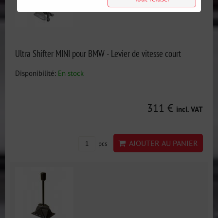
Ultra Shifter MINI pour BMW - Levier de vitesse court
Disponibilité:
En stock
311 €
incl. VAT
AJOUTER AU PANIER
pcs