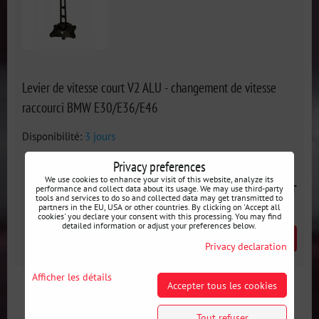
Levier de vitesse court V2 ALU - changement de vitesse
raccourci BMW E30/E36/E46
Disponibilité:
3 jours
Privacy preferences
We use cookies to enhance your visit of this website, analyze its
223 €
incl. VAT
performance and collect data about its usage. We may use third-party
tools and services to do so and collected data may get transmitted to
partners in the EU, USA or other countries. By clicking on 'Accept all
cookies' you declare your consent with this processing. You may find
detailed information or adjust your preferences below.
AJOUTER AU PANIER
pcs
Privacy declaration
Afficher les détails
Accepter tous les cookies
Tout refuser