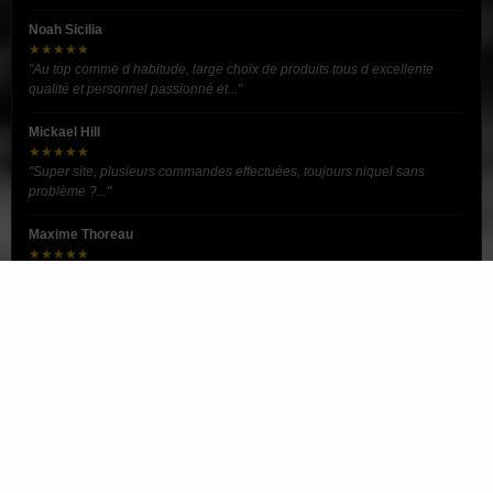
Noah Sicilia
★★★★★
"Au top comme d habitude, large choix de produits tous d excellente
qualité et personnel passionné et..."
Mickael Hill
★★★★★
"Super site, plusieurs commandes effectuées, toujours niquel sans
problème ?..."
Maxime Thoreau
★★★★★
"le prix était très bon, l'envoi a été très rapide. Je suis 100% satisfait de
All4drift. Je ne connai..."
Thibo De Prest
★★★★★
"Rien de particulier à signaler. Des produits de très bonne qualité à un
prix abordable. Un article n..."
VOIR TOUT