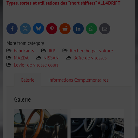
Types, sortes et utilisations des "short shifters" ALL4DRIFT
Bluesky
Twitter
Facebook
Pinterest
Reddit
LinkedIn
WhatsApp
E-
mail
More from category
Fabricants
IRP
Recherche par voiture
MAZDA
NISSAN
Boîte de vitesses
Levier de vitesse court
Galerie
Informations Complémentaires
Galerie