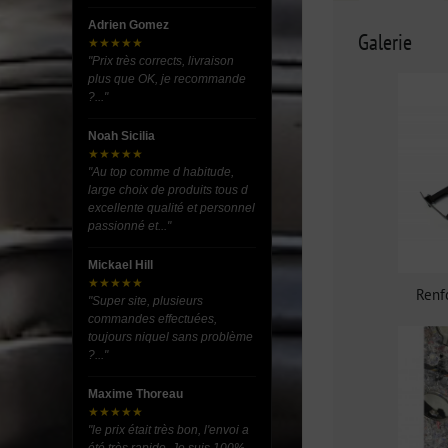
Adrien Gomez
Galerie
★★★★★
"Prix très corrects, livraison
plus que OK, je recommande
?..."
Noah Sicilia
★★★★★
"Au top comme d habitude,
large choix de produits tous d
excellente qualité et personnel
passionné et..."
Mickael Hill
★★★★★
Renfo
"Super site, plusieurs
commandes effectuées,
toujours niquel sans problème
?..."
Maxime Thoreau
★★★★★
"le prix était très bon, l'envoi a