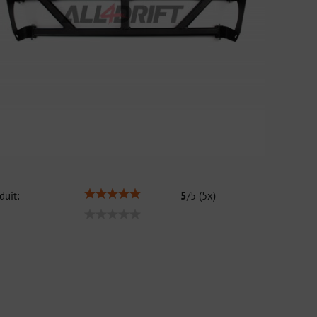
duit:
5
/
5
(
5
x)