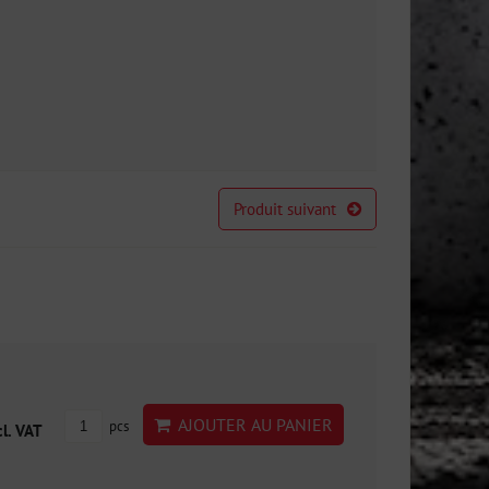
Produit suivant
AJOUTER AU PANIER
pcs
cl. VAT