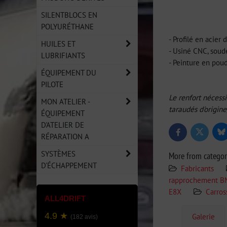
SILENTBLOCS EN
POLYURÉTHANE
- Profilé en acie
HUILES ET
- Usiné CNC, sou
LUBRIFIANTS
- Peinture en pou
ÉQUIPEMENT DU
PILOTE
Le renfort nécessi
MON ATELIER -
taraudés d'origine
ÉQUIPEMENT
D'ATELIER DE
Bl
Twitter
Facebook
RÉPARATION A
SYSTÈMES
More from catego
D'ÉCHAPPEMENT
Fabricants
rapprochement 
E8X
Carros
ALL4DRIFT
4.9 ★
Galerie
(182 avis)