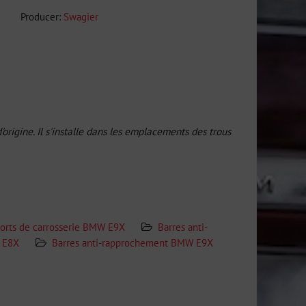
Producer:
Swagier
'origine. Il s'installe dans les emplacements des trous
orts de carrosserie BMW E9X
Barres anti-
X E8X
Barres anti-rapprochement BMW E9X