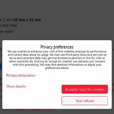
r de 3 mm
40 mm x 20 mm
dé MIG MAG
dre noire
Privacy preferences
te la COUPE de la garniture, si l'on souhaite conserver les moquettes d
We use cookies to enhance your visit of this website, analyze its performance
, il n'est donc pas nécessaire de modifier la carrosserie.
and collect data about its usage. We may use third-party tools and services to
do so and collected data may get transmitted to partners in the EU, USA or
other countries. By clicking on 'Accept all cookies' you declare your consent
with this processing. You may find detailed information or adjust your
uesky
Pinterest
Reddit
LinkedIn
WhatsApp
E-
preferences below.
mail
Privacy declaration
ry
Swagier
Recherche par voiture
BMW E9X
Renf
Show details
Accepter tous les cookies
BMW E9X E8X
BMW E8X
Renforts de carrosserie BMW E9
serie de renforts
Barres anti-rapprochement
Tout refuser
Informations Complémentaires