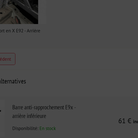
rt en X E92 - Arrière
cédent
lternatives
Barre anti-rapprochement E9x -
arrière inférieure
61 €
in
Disponibilité:
En stock