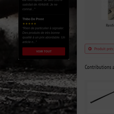
été très rapide. Je suis 100%
satisfait de All4drift. Je ne
connai..."
Thibo De Prest
★★★★★
Renfo
"Rien de particulier à signaler.
Des produits de très bonne
qualité à un prix abordable. Un
article n..."
Produit pré
VOIR TOUT
Contributions a