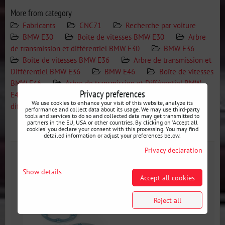
More from category
Fabricants
CNC71
Recherche par voiture
BMW E30
Boîte de vitesses BMW E30
Arbre
de transmission et différentiel BMW E30
BMW E36
Boîte de vitesses BMW E36
Arbre de transmission et
Différentiel BMW E36
BMW E46
Boîte de vitesses
BMW E46
Arbre de transmission et Différentiel BMW
Privacy preferences
E46
Boîte de vitesses
Arbre de transmission et
We use cookies to enhance your visit of this website, analyze its
différentiel
performance and collect data about its usage. We may use third-party
tools and services to do so and collected data may get transmitted to
partners in the EU, USA or other countries. By clicking on 'Accept all
cookies' you declare your consent with this processing. You may find
Gallery
Additional information
detailed information or adjust your preferences below.
Privacy declaration
Gallery
Show details
Accept all cookies
Reject all